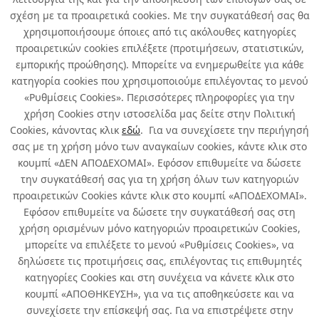
Σχετικά με εμάς
σχέση με τα προαιρετικά cookies. Με την συγκατάθεσή σας θα
χρησιμοποιήσουμε όποιες από τις ακόλουθες κατηγορίες
προαιρετικών cookies επιλέξετε (προτιμήσεων, στατιστικών,
Χρήσιμα
εμπορικής προώθησης). Μπορείτε να ενημερωθείτε για κάθε
κατηγορία cookies που χρησιμοποιούμε επιλέγοντας το μενού
Όροι χρήσης & Ασφάλεια
«Ρυθμίσεις Cookies». Περισσότερες πληροφορίες για την
χρήση Cookies στην ιστοσελίδα μας δείτε στην Πολιτική
Cookies, κάνοντας κλικ
εδώ
. Για να συνεχίσετε την περιήγησή
σας με τη χρήση μόνο των αναγκαίων cookies, κάντε κλικ στο
κουμπί «ΔΕΝ ΑΠΟΔΕΧΟΜΑΙ». Εφόσον επιθυμείτε να δώσετε
την συγκατάθεσή σας για τη χρήση όλων των κατηγοριών
προαιρετικών Cookies κάντε κλικ στο κουμπί «ΑΠΟΔΕΧΟΜΑΙ».
Εφόσον επιθυμείτε να δώσετε την συγκατάθεσή σας στη
χρήση ορισμένων μόνο κατηγοριών προαιρετικών Cookies,
μπορείτε να επιλέξετε το μενού «Ρυθμίσεις Cookies», να
Developed by
Info Quest Technologies
δηλώσετε τις προτιμήσεις σας, επιλέγοντας τις επιθυμητές
Copyright © Δήλος 2016-
2026
. All rights reserved
κατηγορίες Cookies και στη συνέχεια να κάνετε κλικ στο
κουμπί «ΑΠΟΘΗΚΕΥΣΗ», για να τις αποθηκεύσετε και να
συνεχίσετε την επίσκεψή σας. Για να επιστρέψετε στην