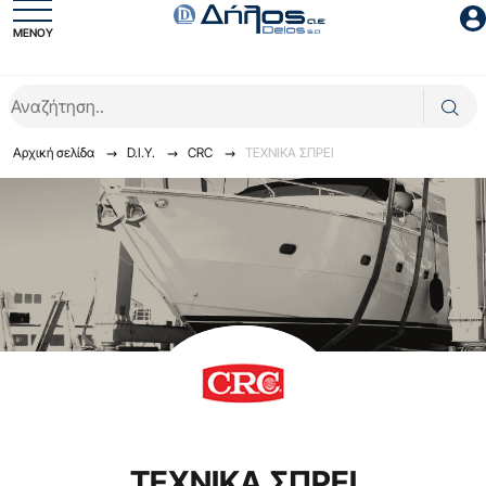
ΜΕΝΟΥ
Είσοδος συνεργάτη
Αρχική σελίδα
D.I.Y.
CRC
ΤΕΧΝΙΚΑ ΣΠΡΕΙ
Είσοδος
Ξέχασες το password;
ΤΕΧΝΙΚΑ ΣΠΡΕΙ