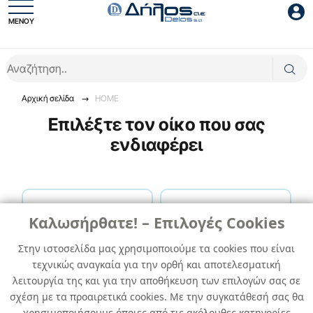
ΜΕΝΟΥ
Είσοδος συνεργάτη
Αρχική σελίδα
HOME
Επιλέξτε τον οίκο που σας
ενδιαφέρει
Είσοδος
Ξέχασες το password;
Καλωσήρθατε! – Επιλογές Cookies
Στην ιστοσελίδα μας χρησιμοποιούμε τα cookies που είναι
HUMYDRY
STRATA PRODUCTS
τεχνικώς αναγκαία για την ορθή και αποτελεσματική
λειτουργία της και για την αποθήκευση των επιλογών σας σε
σχέση με τα προαιρετικά cookies. Με την συγκατάθεσή σας θα
χρησιμοποιήσουμε όποιες από τις ακόλουθες κατηγορίες