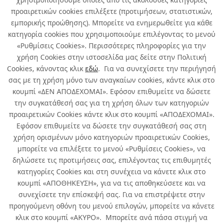
προαιρετικών cookies επιλέξετε (προτιμήσεων, στατιστικών,
εμπορικής προώθησης). Μπορείτε να ενημερωθείτε για κάθε
HAILO
QUALITY FOR YOU
κατηγορία cookies που χρησιμοποιούμε επιλέγοντας το μενού
«Ρυθμίσεις Cookies». Περισσότερες πληροφορίες για την
χρήση Cookies στην ιστοσελίδα μας δείτε στην Πολιτική
Cookies, κάνοντας κλικ
εδώ
. Για να συνεχίσετε την περιήγησή
σας με τη χρήση μόνο των αναγκαίων cookies, κάντε κλικ στο
κουμπί «ΔΕΝ ΑΠΟΔΕΧΟΜΑΙ». Εφόσον επιθυμείτε να δώσετε
την συγκατάθεσή σας για τη χρήση όλων των κατηγοριών
Σχετικά με εμάς
προαιρετικών Cookies κάντε κλικ στο κουμπί «ΑΠΟΔΕΧΟΜΑΙ».
Εφόσον επιθυμείτε να δώσετε την συγκατάθεσή σας στη
χρήση ορισμένων μόνο κατηγοριών προαιρετικών Cookies,
Χρήσιμα
μπορείτε να επιλέξετε το μενού «Ρυθμίσεις Cookies», να
δηλώσετε τις προτιμήσεις σας, επιλέγοντας τις επιθυμητές
Όροι χρήσης & Ασφάλεια
κατηγορίες Cookies και στη συνέχεια να κάνετε κλικ στο
κουμπί «ΑΠΟΘΗΚΕΥΣΗ», για να τις αποθηκεύσετε και να
συνεχίσετε την επίσκεψή σας. Για να επιστρέψετε στην
προηγούμενη οθόνη του μενού επιλογών, μπορείτε να κάνετε
κλικ στο κουμπί «ΑΚΥΡΟ». Μπορείτε ανά πάσα στιγμή να