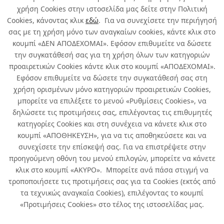
χρήση Cookies στην ιστοσελίδα μας δείτε στην Πολιτική
Cookies, κάνοντας κλικ
εδώ
. Για να συνεχίσετε την περιήγησή
σας με τη χρήση μόνο των αναγκαίων cookies, κάντε κλικ στο
κουμπί «ΔΕΝ ΑΠΟΔΕΧΟΜΑΙ». Εφόσον επιθυμείτε να δώσετε
την συγκατάθεσή σας για τη χρήση όλων των κατηγοριών
Σχετικά με εμάς
προαιρετικών Cookies κάντε κλικ στο κουμπί «ΑΠΟΔΕΧΟΜΑΙ».
Εφόσον επιθυμείτε να δώσετε την συγκατάθεσή σας στη
χρήση ορισμένων μόνο κατηγοριών προαιρετικών Cookies,
Χρήσιμα
μπορείτε να επιλέξετε το μενού «Ρυθμίσεις Cookies», να
δηλώσετε τις προτιμήσεις σας, επιλέγοντας τις επιθυμητές
Όροι χρήσης & Ασφάλεια
κατηγορίες Cookies και στη συνέχεια να κάνετε κλικ στο
κουμπί «ΑΠΟΘΗΚΕΥΣΗ», για να τις αποθηκεύσετε και να
συνεχίσετε την επίσκεψή σας. Για να επιστρέψετε στην
προηγούμενη οθόνη του μενού επιλογών, μπορείτε να κάνετε
κλικ στο κουμπί «ΑΚΥΡΟ». Μπορείτε ανά πάσα στιγμή να
τροποποιήσετε τις προτιμήσεις σας για τα Cookies (εκτός από
τα τεχνικώς αναγκαία Cookies), επιλέγοντας το κουμπί
«Προτιμήσεις Cookies» στο τέλος της ιστοσελίδας μας.