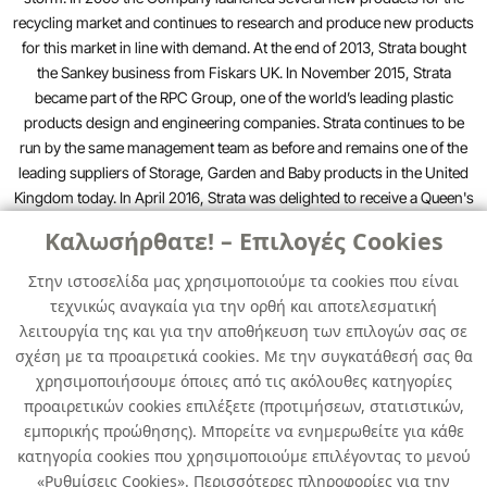
recycling market and continues to research and produce new products
for this market in line with demand. At the end of 2013, Strata bought
the Sankey business from Fiskars UK. In November 2015, Strata
became part of the RPC Group, one of the world’s leading plastic
products design and engineering companies. Strata continues to be
run by the same management team as before and remains one of the
leading suppliers of Storage, Garden and Baby products in the United
Kingdom today. In April 2016, Strata was delighted to receive a Queen's
Award for Enterprise: International Trade.
Καλωσήρθατε! – Επιλογές Cookies
Στην ιστοσελίδα μας χρησιμοποιούμε τα cookies που είναι
τεχνικώς αναγκαία για την ορθή και αποτελεσματική
λειτουργία της και για την αποθήκευση των επιλογών σας σε
σχέση με τα προαιρετικά cookies. Με την συγκατάθεσή σας θα
χρησιμοποιήσουμε όποιες από τις ακόλουθες κατηγορίες
προαιρετικών cookies επιλέξετε (προτιμήσεων, στατιστικών,
ΤΑΚΤΟΠΟΙΗΣΗ
εμπορικής προώθησης). Μπορείτε να ενημερωθείτε για κάθε
ΑΠΟΘΗΚΕΥΣΗ
κατηγορία cookies που χρησιμοποιούμε επιλέγοντας το μενού
«Ρυθμίσεις Cookies». Περισσότερες πληροφορίες για την
Όλα