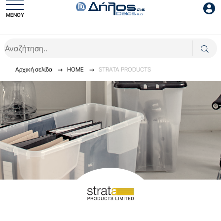
ΜΕΝΟΥ
Είσοδος συνεργάτη
Αρχική σελίδα
HOME
STRATA PRODUCTS
Είσοδος
Ξέχασες το password;