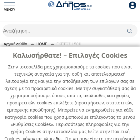
ΜΕΝΟΥ
Είσοδος συνεργάτη
Αρχική σελίδα
HOME
ΕΚΠΤΩΣΗ 50%
Καλωσήρθατε! – Επιλογές Cookies
ΕΚΠΤΩΣΗ 50%
Στην ιστοσελίδα μας χρησιμοποιούμε τα cookies που είναι
τεχνικώς αναγκαία για την ορθή και αποτελεσματική
0
προϊόντα
Είσοδος
λειτουργία της και για την αποθήκευση των επιλογών σας σε
σχέση με τα προαιρετικά cookies. Με την συγκατάθεσή σας θα
Ξέχασες το password;
χρησιμοποιήσουμε όποιες από τις ακόλουθες κατηγορίες
Δεν βρέθηκαν προϊόντα
προαιρετικών cookies επιλέξετε (προτιμήσεων, στατιστικών,
εμπορικής προώθησης). Μπορείτε να ενημερωθείτε για κάθε
κατηγορία cookies που χρησιμοποιούμε επιλέγοντας το μενού
«Ρυθμίσεις Cookies». Περισσότερες πληροφορίες για την
χρήση Cookies στην ιστοσελίδα μας δείτε στην Πολιτική
Cookies, κάνοντας κλικ
εδώ
. Για να συνεχίσετε την περιήγησή