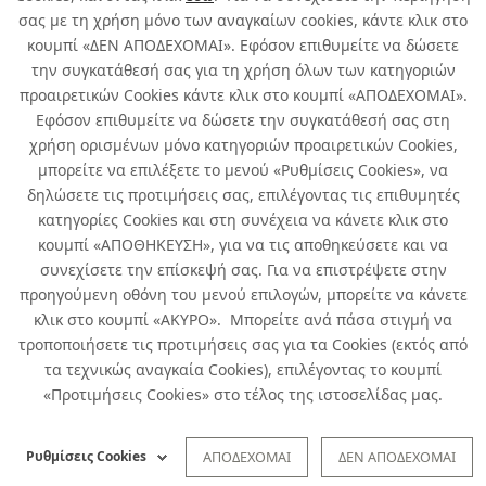
σας με τη χρήση μόνο των αναγκαίων cookies, κάντε κλικ στο
κουμπί «ΔΕΝ ΑΠΟΔΕΧΟΜΑΙ». Εφόσον επιθυμείτε να δώσετε
Σχετικά με εμάς
την συγκατάθεσή σας για τη χρήση όλων των κατηγοριών
προαιρετικών Cookies κάντε κλικ στο κουμπί «ΑΠΟΔΕΧΟΜΑΙ».
Χρήσιμα
Εφόσον επιθυμείτε να δώσετε την συγκατάθεσή σας στη
χρήση ορισμένων μόνο κατηγοριών προαιρετικών Cookies,
μπορείτε να επιλέξετε το μενού «Ρυθμίσεις Cookies», να
Όροι χρήσης & Ασφάλεια
δηλώσετε τις προτιμήσεις σας, επιλέγοντας τις επιθυμητές
κατηγορίες Cookies και στη συνέχεια να κάνετε κλικ στο
κουμπί «ΑΠΟΘΗΚΕΥΣΗ», για να τις αποθηκεύσετε και να
συνεχίσετε την επίσκεψή σας. Για να επιστρέψετε στην
προηγούμενη οθόνη του μενού επιλογών, μπορείτε να κάνετε
κλικ στο κουμπί «ΑΚΥΡΟ». Μπορείτε ανά πάσα στιγμή να
τροποποιήσετε τις προτιμήσεις σας για τα Cookies (εκτός από
τα τεχνικώς αναγκαία Cookies), επιλέγοντας το κουμπί
«Προτιμήσεις Cookies» στο τέλος της ιστοσελίδας μας.
Developed by
Info Quest Technologies
Copyright © Δήλος 2016-
2026
. All rights reserved
Ρυθμίσεις Cookies
ΑΠΟΔΕΧΟΜΑΙ
ΔΕΝ ΑΠΟΔΕΧΟΜΑΙ