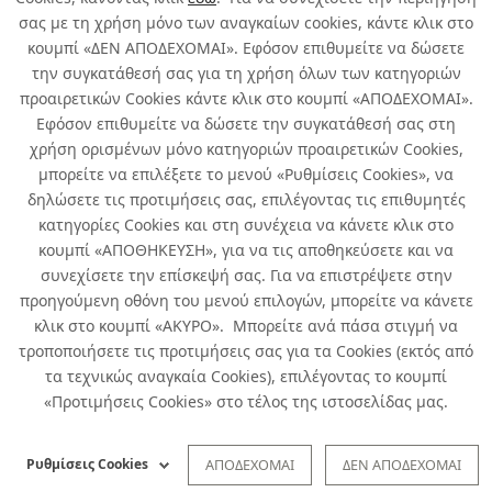
σας με τη χρήση μόνο των αναγκαίων cookies, κάντε κλικ στο
κουμπί «ΔΕΝ ΑΠΟΔΕΧΟΜΑΙ». Εφόσον επιθυμείτε να δώσετε
την συγκατάθεσή σας για τη χρήση όλων των κατηγοριών
Σχετικά με εμάς
προαιρετικών Cookies κάντε κλικ στο κουμπί «ΑΠΟΔΕΧΟΜΑΙ».
Εφόσον επιθυμείτε να δώσετε την συγκατάθεσή σας στη
χρήση ορισμένων μόνο κατηγοριών προαιρετικών Cookies,
Χρήσιμα
μπορείτε να επιλέξετε το μενού «Ρυθμίσεις Cookies», να
δηλώσετε τις προτιμήσεις σας, επιλέγοντας τις επιθυμητές
Όροι χρήσης & Ασφάλεια
κατηγορίες Cookies και στη συνέχεια να κάνετε κλικ στο
κουμπί «ΑΠΟΘΗΚΕΥΣΗ», για να τις αποθηκεύσετε και να
συνεχίσετε την επίσκεψή σας. Για να επιστρέψετε στην
προηγούμενη οθόνη του μενού επιλογών, μπορείτε να κάνετε
κλικ στο κουμπί «ΑΚΥΡΟ». Μπορείτε ανά πάσα στιγμή να
τροποποιήσετε τις προτιμήσεις σας για τα Cookies (εκτός από
τα τεχνικώς αναγκαία Cookies), επιλέγοντας το κουμπί
«Προτιμήσεις Cookies» στο τέλος της ιστοσελίδας μας.
Developed by
Info Quest Technologies
Ρυθμίσεις Cookies
ΑΠΟΔΕΧΟΜΑΙ
ΔΕΝ ΑΠΟΔΕΧΟΜΑΙ
Copyright © Δήλος 2016-
2026
. All rights reserved