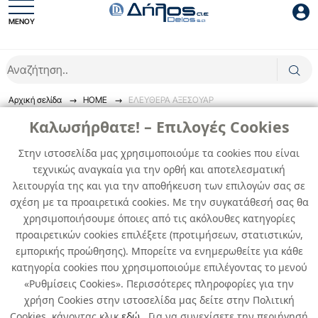
ΜΕΝΟΥ
Είσοδος συνεργάτη
Αρχική σελίδα
HOME
ΕΛΕΥΘΕΡΑ ΑΞΕΣΟΥΑΡ
ΕΛΕΥΘΕΡΑ ΑΞΕΣΟΥΑΡ
Καλωσήρθατε! – Επιλογές Cookies
Στην ιστοσελίδα μας χρησιμοποιούμε τα cookies που είναι
Διακοσμητικά μπάνιου και κουζίνας .
τεχνικώς αναγκαία για την ορθή και αποτελεσματική
Είσοδος
λειτουργία της και για την αποθήκευση των επιλογών σας σε
0
προϊόντα
σχέση με τα προαιρετικά cookies. Με την συγκατάθεσή σας θα
Ξέχασες το password;
χρησιμοποιήσουμε όποιες από τις ακόλουθες κατηγορίες
προαιρετικών cookies επιλέξετε (προτιμήσεων, στατιστικών,
Δεν βρέθηκαν προϊόντα
εμπορικής προώθησης). Μπορείτε να ενημερωθείτε για κάθε
κατηγορία cookies που χρησιμοποιούμε επιλέγοντας το μενού
«Ρυθμίσεις Cookies». Περισσότερες πληροφορίες για την
χρήση Cookies στην ιστοσελίδα μας δείτε στην Πολιτική
Cookies, κάνοντας κλικ
εδώ
. Για να συνεχίσετε την περιήγησή