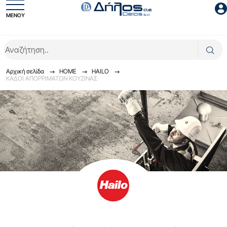
ΜΕΝΟΥ
Είσοδος συνεργάτη
Αρχική σελίδα
HOME
HAILO
ΚΑΔΟΙ ΑΠΟΡΡIΜΑΤΩΝ ΚΟΥΖΙΝΑΣ
Είσοδος
Ξέχασες το password;