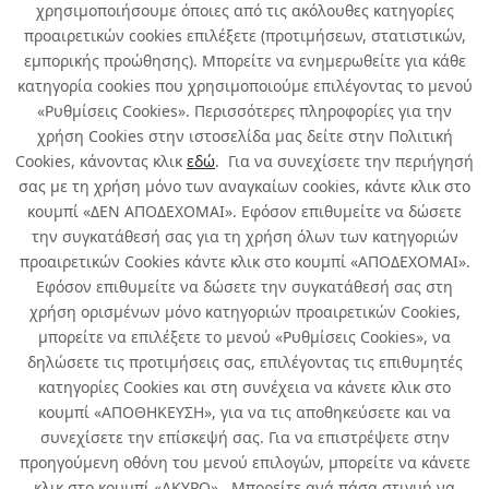
χρησιμοποιήσουμε όποιες από τις ακόλουθες κατηγορίες
Χρήσιμα
προαιρετικών cookies επιλέξετε (προτιμήσεων, στατιστικών,
εμπορικής προώθησης). Μπορείτε να ενημερωθείτε για κάθε
Όροι χρήσης & Ασφάλεια
κατηγορία cookies που χρησιμοποιούμε επιλέγοντας το μενού
«Ρυθμίσεις Cookies». Περισσότερες πληροφορίες για την
χρήση Cookies στην ιστοσελίδα μας δείτε στην Πολιτική
Cookies, κάνοντας κλικ
εδώ
. Για να συνεχίσετε την περιήγησή
σας με τη χρήση μόνο των αναγκαίων cookies, κάντε κλικ στο
κουμπί «ΔΕΝ ΑΠΟΔΕΧΟΜΑΙ». Εφόσον επιθυμείτε να δώσετε
την συγκατάθεσή σας για τη χρήση όλων των κατηγοριών
προαιρετικών Cookies κάντε κλικ στο κουμπί «ΑΠΟΔΕΧΟΜΑΙ».
Εφόσον επιθυμείτε να δώσετε την συγκατάθεσή σας στη
χρήση ορισμένων μόνο κατηγοριών προαιρετικών Cookies,
Developed by
Info Quest Technologies
μπορείτε να επιλέξετε το μενού «Ρυθμίσεις Cookies», να
Copyright © Δήλος 2016-
2026
. All rights reserved
δηλώσετε τις προτιμήσεις σας, επιλέγοντας τις επιθυμητές
κατηγορίες Cookies και στη συνέχεια να κάνετε κλικ στο
κουμπί «ΑΠΟΘΗΚΕΥΣΗ», για να τις αποθηκεύσετε και να
συνεχίσετε την επίσκεψή σας. Για να επιστρέψετε στην
προηγούμενη οθόνη του μενού επιλογών, μπορείτε να κάνετε
κλικ στο κουμπί «ΑΚΥΡΟ». Μπορείτε ανά πάσα στιγμή να