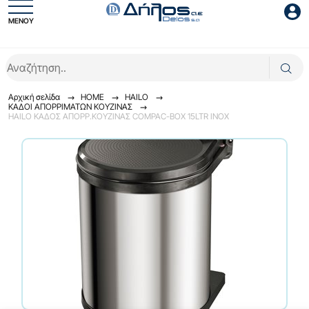
ΜΕΝΟΥ
Είσοδος συνεργάτη
Αρχική σελίδα
HOME
HAILO
ΚΑΔΟΙ ΑΠΟΡΡIΜΑΤΩΝ ΚΟΥΖΙΝΑΣ
HAILO ΚΑΔΟΣ ΑΠΟΡΡ.ΚΟΥΖΙΝΑΣ COMPAC-BOX 15LTR INOX
Είσοδος
Ξέχασες το password;