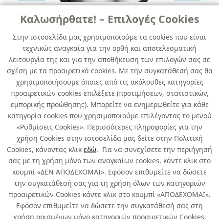
Καλωσήρθατε! – Επιλογές Cookies
ΚΑΔΟΙ ΑΠΟΡΡIΜΑΤΩΝ ΚΟΥΖΙΝΑΣ
Στην ιστοσελίδα μας χρησιμοποιούμε τα cookies που είναι
τεχνικώς αναγκαία για την ορθή και αποτελεσματική
HAILO ΚΑΔΟΣ ΑΠΟΡΡ.ΚΟΥΖΙΝΑΣ
λειτουργία της και για την αποθήκευση των επιλογών σας σε
COMPAC-BOX 15LTR INOX
σχέση με τα προαιρετικά cookies. Με την συγκατάθεσή σας θα
χρησιμοποιήσουμε όποιες από τις ακόλουθες κατηγορίες
κωδ. 183510189
προαιρετικών cookies επιλέξετε (προτιμήσεων, στατιστικών,
1τμχ
/ συσκευασία
εμπορικής προώθησης). Μπορείτε να ενημερωθείτε για κάθε
κατηγορία cookies που χρησιμοποιούμε επιλέγοντας το μενού
Άμεσα Διαθέσιμο
«Ρυθμίσεις Cookies». Περισσότερες πληροφορίες για την
χρήση Cookies στην ιστοσελίδα μας δείτε στην Πολιτική
Cookies, κάνοντας κλικ
εδώ
. Για να συνεχίσετε την περιήγησή
σας με τη χρήση μόνο των αναγκαίων cookies, κάντε κλικ στο
κουμπί «ΔΕΝ ΑΠΟΔΕΧΟΜΑΙ». Εφόσον επιθυμείτε να δώσετε
την συγκατάθεσή σας για τη χρήση όλων των κατηγοριών
Σχετικά με εμάς
προαιρετικών Cookies κάντε κλικ στο κουμπί «ΑΠΟΔΕΧΟΜΑΙ».
Εφόσον επιθυμείτε να δώσετε την συγκατάθεσή σας στη
χρήση ορισμένων μόνο κατηγοριών προαιρετικών Cookies,