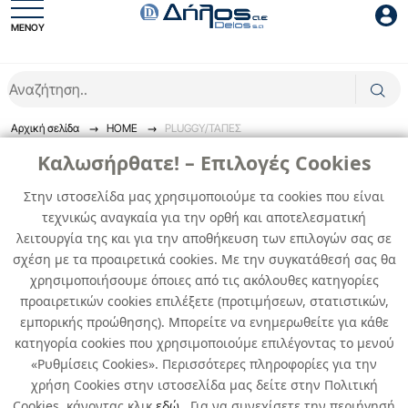
ΜΕΝΟΥ
Είσοδος συνεργάτη
Αρχική σελίδα
HOME
PLUGGY/ΤΑΠΕΣ
PLUGGY/ΤΑΠΕΣ
Καλωσήρθατε! – Επιλογές Cookies
Στην ιστοσελίδα μας χρησιμοποιούμε τα cookies που είναι
Διακοσμητικές τάπες νιπτήρων και μπαιέρας.
τεχνικώς αναγκαία για την ορθή και αποτελεσματική
Είσοδος
λειτουργία της και για την αποθήκευση των επιλογών σας σε
0
προϊόντα
σχέση με τα προαιρετικά cookies. Με την συγκατάθεσή σας θα
Ξέχασες το password;
χρησιμοποιήσουμε όποιες από τις ακόλουθες κατηγορίες
προαιρετικών cookies επιλέξετε (προτιμήσεων, στατιστικών,
Δεν βρέθηκαν προϊόντα
εμπορικής προώθησης). Μπορείτε να ενημερωθείτε για κάθε
κατηγορία cookies που χρησιμοποιούμε επιλέγοντας το μενού
«Ρυθμίσεις Cookies». Περισσότερες πληροφορίες για την
χρήση Cookies στην ιστοσελίδα μας δείτε στην Πολιτική
Cookies, κάνοντας κλικ
εδώ
. Για να συνεχίσετε την περιήγησή