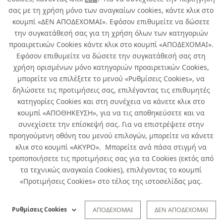
σας με τη χρήση μόνο των αναγκαίων cookies, κάντε κλικ στο
κουμπί «ΔΕΝ ΑΠΟΔΕΧΟΜΑΙ». Εφόσον επιθυμείτε να δώσετε
την συγκατάθεσή σας για τη χρήση όλων των κατηγοριών
Σχετικά με εμάς
προαιρετικών Cookies κάντε κλικ στο κουμπί «ΑΠΟΔΕΧΟΜΑΙ».
Εφόσον επιθυμείτε να δώσετε την συγκατάθεσή σας στη
χρήση ορισμένων μόνο κατηγοριών προαιρετικών Cookies,
Χρήσιμα
μπορείτε να επιλέξετε το μενού «Ρυθμίσεις Cookies», να
δηλώσετε τις προτιμήσεις σας, επιλέγοντας τις επιθυμητές
Όροι χρήσης & Ασφάλεια
κατηγορίες Cookies και στη συνέχεια να κάνετε κλικ στο
κουμπί «ΑΠΟΘΗΚΕΥΣΗ», για να τις αποθηκεύσετε και να
συνεχίσετε την επίσκεψή σας. Για να επιστρέψετε στην
προηγούμενη οθόνη του μενού επιλογών, μπορείτε να κάνετε
κλικ στο κουμπί «ΑΚΥΡΟ». Μπορείτε ανά πάσα στιγμή να
τροποποιήσετε τις προτιμήσεις σας για τα Cookies (εκτός από
τα τεχνικώς αναγκαία Cookies), επιλέγοντας το κουμπί
«Προτιμήσεις Cookies» στο τέλος της ιστοσελίδας μας.
Developed by
Info Quest Technologies
Ρυθμίσεις Cookies
ΑΠΟΔΕΧΟΜΑΙ
ΔΕΝ ΑΠΟΔΕΧΟΜΑΙ
Copyright © Δήλος 2016-
2026
. All rights reserved