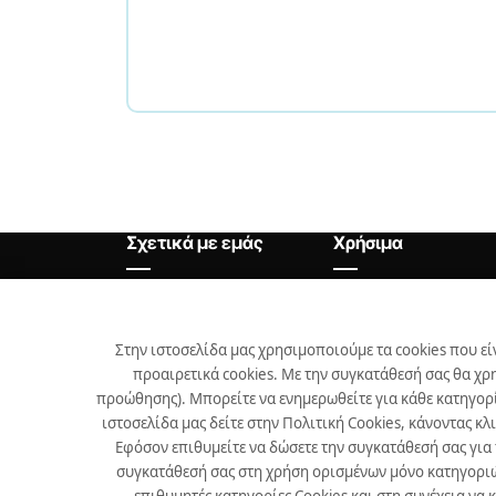
Σχετικά με εμάς
Χρήσιμα
Αρχική
Θέσεις Εργασίας
Εταιρεία
Χρήσιμα
Στην ιστοσελίδα μας χρησιμοποιούμε τα cookies που εί
προαιρετικά cookies. Με την συγκατάθεσή σας θα χρ
Προϊόντα
προώθησης). Μπορείτε να ενημερωθείτε για κάθε κατηγορί
Επικοινωνία
ιστοσελίδα μας δείτε στην Πολιτική Cookies, κάνοντας κλ
Εφόσον επιθυμείτε να δώσετε την συγκατάθεσή σας για
Νέα
συγκατάθεσή σας στη χρήση ορισμένων μόνο κατηγοριών 