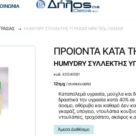
ΚΟΙΝΩΝΙΑ
ΓΡΑΣΙΑΣ
HUMYDRY ΣΥΛΛΕΚΤΗΣ ΥΓΡΑΣΙΑΣ MINI 75Γρ. ΓΙΑΣΕΜΙ
ΠΡΟΙΟΝΤΑ ΚΑΤΑ Τ
HUMYDRY ΣΥΛΛΕΚΤΗΣ ΥΓΡΑ
κωδ. 431240081
12τμχ
/ συσκευασία
Kαταπολεμά υγρασία, μούχλα και δ
δραστικά την υγρασία κατά 40% σε 
άοσμο, αθόρυβο και καθαρό Δεν κα
γκαράζ, υπόγειο, ντουλάπια κουζίν
ντουλάπες, τροχόσπιτο, σκάφος κ.α
Άμεσα Διαθέσιμο