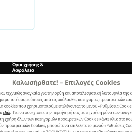
Όροι χρήσης &
Ασφάλεια
Καλωσήρθατε! – Επιλογές Cookies
Όροι Xρήσης
ναι τεχνικώς αναγκαία για την ορθή και αποτελεσματική λειτουργία της κ
Δήλωση Aπορρήτου
ησιμοποιήσουμε όποιες από τις ακόλουθες κατηγορίες προαιρετικών cook
Πολιτική Cookies
α cookies που χρησιμοποιούμε επιλέγοντας το μενού «Ρυθμίσεις Cookie
ικ
εδώ
. Για να συνεχίσετε την περιήγησή σας με τη χρήση μόνο των ανα
Προτιμήσεις Cookies
 τη χρήση όλων των κατηγοριών προαιρετικών Cookies κάντε κλικ στο 
προαιρετικών Cookies, μπορείτε να επιλέξετε το μενού «Ρυθμίσεις Cooki