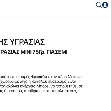
Είσοδος συνεργάτη
ΗΣ ΥΓΡΑΣΙΑΣ
ΣΙΑΣ MINI 75Γρ. ΓΙΑΣΕΜΙ
Είσοδος
Ξέχασες το password;
υσάρεστες οσμές Φρεσκάρει τον αέρα Mειώνει
χώρους με λίγο ή καθόλου εξαερισμό Eίναι
ταναλώνει ενέργεια Mπορεί να τοποθετηθεί σε
ας ή μπάνιου, αποθήκες, σοφίτα, πλυσταριό,
.