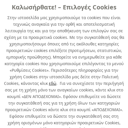
Καλωσήρθατε! – Επιλογές Cookies
ΠΡΟΙΟΝΤΑ ΚΑΤΑ ΤΗΣ ΥΓΡΑΣΙΑΣ
Στην ιστοσελίδα μας χρησιμοποιούμε τα cookies που είναι
τεχνικώς αναγκαία για την ορθή και αποτελεσματική
HUMYDRY ΣΥΛΛΕΚΤΗΣ ΥΓΡΑΣΙΑΣ
λειτουργία της και για την αποθήκευση των επιλογών σας σε
MINI 75 Γρ. ΜΗΛΟ
σχέση με τα προαιρετικά cookies. Με την συγκατάθεσή σας θα
χρησιμοποιήσουμε όποιες από τις ακόλουθες κατηγορίες
κωδ. 431250081
προαιρετικών cookies επιλέξετε (προτιμήσεων, στατιστικών,
12τμχ
/ συσκευασία
εμπορικής προώθησης). Μπορείτε να ενημερωθείτε για κάθε
κατηγορία cookies που χρησιμοποιούμε επιλέγοντας το μενού
Άμεσα Διαθέσιμο
«Ρυθμίσεις Cookies». Περισσότερες πληροφορίες για την
χρήση Cookies στην ιστοσελίδα μας δείτε στην Πολιτική
Cookies, κάνοντας κλικ
εδώ
. Για να συνεχίσετε την περιήγησή
σας με τη χρήση μόνο των αναγκαίων cookies, κάντε κλικ στο
κουμπί «ΔΕΝ ΑΠΟΔΕΧΟΜΑΙ». Εφόσον επιθυμείτε να δώσετε
την συγκατάθεσή σας για τη χρήση όλων των κατηγοριών
Σχετικά με εμάς
προαιρετικών Cookies κάντε κλικ στο κουμπί «ΑΠΟΔΕΧΟΜΑΙ».
Εφόσον επιθυμείτε να δώσετε την συγκατάθεσή σας στη
χρήση ορισμένων μόνο κατηγοριών προαιρετικών Cookies,
Χρήσιμα