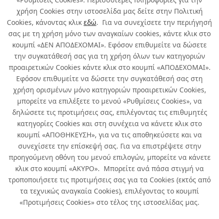
χρήση Cookies στην ιστοσελίδα μας δείτε στην Πολιτική
Cookies, κάνοντας κλικ
εδώ
. Για να συνεχίσετε την περιήγησή
σας με τη χρήση μόνο των αναγκαίων cookies, κάντε κλικ στο
κουμπί «ΔΕΝ ΑΠΟΔΕΧΟΜΑΙ». Εφόσον επιθυμείτε να δώσετε
την συγκατάθεσή σας για τη χρήση όλων των κατηγοριών
Σχετικά με εμάς
προαιρετικών Cookies κάντε κλικ στο κουμπί «ΑΠΟΔΕΧΟΜΑΙ».
Εφόσον επιθυμείτε να δώσετε την συγκατάθεσή σας στη
χρήση ορισμένων μόνο κατηγοριών προαιρετικών Cookies,
Χρήσιμα
μπορείτε να επιλέξετε το μενού «Ρυθμίσεις Cookies», να
δηλώσετε τις προτιμήσεις σας, επιλέγοντας τις επιθυμητές
Όροι χρήσης & Ασφάλεια
κατηγορίες Cookies και στη συνέχεια να κάνετε κλικ στο
κουμπί «ΑΠΟΘΗΚΕΥΣΗ», για να τις αποθηκεύσετε και να
συνεχίσετε την επίσκεψή σας. Για να επιστρέψετε στην
προηγούμενη οθόνη του μενού επιλογών, μπορείτε να κάνετε
κλικ στο κουμπί «ΑΚΥΡΟ». Μπορείτε ανά πάσα στιγμή να
τροποποιήσετε τις προτιμήσεις σας για τα Cookies (εκτός από
τα τεχνικώς αναγκαία Cookies), επιλέγοντας το κουμπί
«Προτιμήσεις Cookies» στο τέλος της ιστοσελίδας μας.