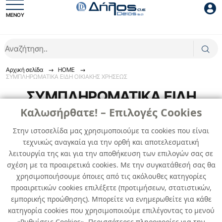
ΜΕΝΟΥ
Είσοδος συνεργάτη
Αρχική σελίδα
HOME
ΣΥΜΠΛΗΡΩΜΑΤΙΚΑ ΕΙΔΗ ΟΙΚΙΑΚΗΣ ΧΡΗΣΕΩΣ
ΣΥΜΠΛΗΡΩΜΑΤΙΚΑ ΕΙΔΗ
ΟΙΚΙΑΚΗΣ ΧΡΗΣΕΩΣ
Καλωσήρθατε! – Επιλογές Cookies
Είσοδος
Στην ιστοσελίδα μας χρησιμοποιούμε τα cookies που είναι
ΣΥΜΠΛΗΡΩΜΑΤΙΚΑ ΕΙΔΗ ΟΙΚΙΑΚΗΣ ΧΡΗΣΕΩΣ
τεχνικώς αναγκαία για την ορθή και αποτελεσματική
Ξέχασες το password;
λειτουργία της και για την αποθήκευση των επιλογών σας σε
0
προϊόντα
σχέση με τα προαιρετικά cookies. Με την συγκατάθεσή σας θα
χρησιμοποιήσουμε όποιες από τις ακόλουθες κατηγορίες
προαιρετικών cookies επιλέξετε (προτιμήσεων, στατιστικών,
Δεν βρέθηκαν προϊόντα
εμπορικής προώθησης). Μπορείτε να ενημερωθείτε για κάθε
κατηγορία cookies που χρησιμοποιούμε επιλέγοντας το μενού
«Ρυθμίσεις Cookies». Περισσότερες πληροφορίες για την