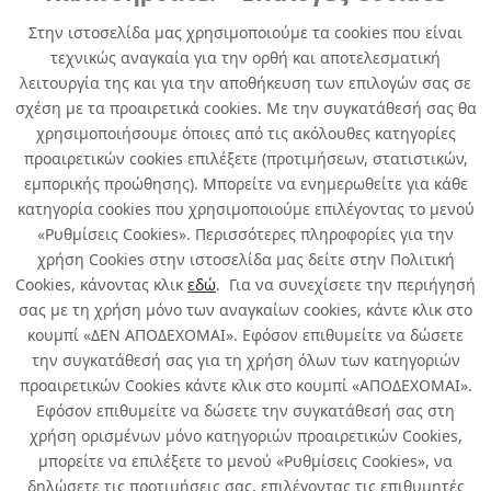
Developed by
Info Quest Technologies
Στην ιστοσελίδα μας χρησιμοποιούμε τα cookies που είναι
Copyright © Δήλος 2016-
2026
. All rights reserved
τεχνικώς αναγκαία για την ορθή και αποτελεσματική
λειτουργία της και για την αποθήκευση των επιλογών σας σε
σχέση με τα προαιρετικά cookies. Με την συγκατάθεσή σας θα
χρησιμοποιήσουμε όποιες από τις ακόλουθες κατηγορίες
προαιρετικών cookies επιλέξετε (προτιμήσεων, στατιστικών,
εμπορικής προώθησης). Μπορείτε να ενημερωθείτε για κάθε
κατηγορία cookies που χρησιμοποιούμε επιλέγοντας το μενού
«Ρυθμίσεις Cookies». Περισσότερες πληροφορίες για την
χρήση Cookies στην ιστοσελίδα μας δείτε στην Πολιτική
Cookies, κάνοντας κλικ
εδώ
. Για να συνεχίσετε την περιήγησή
σας με τη χρήση μόνο των αναγκαίων cookies, κάντε κλικ στο
κουμπί «ΔΕΝ ΑΠΟΔΕΧΟΜΑΙ». Εφόσον επιθυμείτε να δώσετε
την συγκατάθεσή σας για τη χρήση όλων των κατηγοριών
προαιρετικών Cookies κάντε κλικ στο κουμπί «ΑΠΟΔΕΧΟΜΑΙ».
Εφόσον επιθυμείτε να δώσετε την συγκατάθεσή σας στη
χρήση ορισμένων μόνο κατηγοριών προαιρετικών Cookies,
μπορείτε να επιλέξετε το μενού «Ρυθμίσεις Cookies», να
δηλώσετε τις προτιμήσεις σας, επιλέγοντας τις επιθυμητές