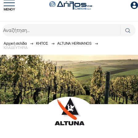
ΜΕΝΟΥ
Είσοδος συνεργάτη
Αρχική σελίδα
ΚΗΠΟΣ
ALTUNA HERMANOS
ΚΛΑΔΕΥΤΗΡΙΑ
Είσοδος
Ξέχασες το password;