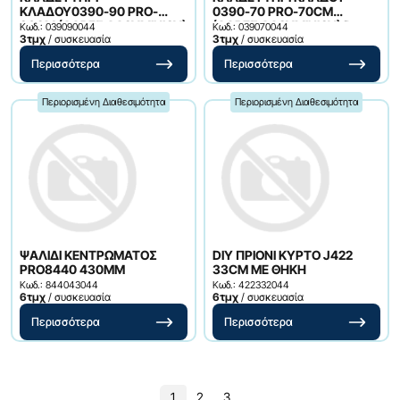
ΚΛΑΔΟΥ0390-90 PRO-
0390-70 PRO-70CM
90CM (ΛΑΒΕΣ ΑΛΟΥΜΙΝΙΟΥ)
(ΛΑΒΕΣ ΑΛΟΥΜΙΝΙΟΥ) D
Κωδ.: 039090044
Κωδ.: 039070044
D
3τμχ
/ συσκευασία
3τμχ
/ συσκευασία
Περισσότερα
Περισσότερα
Περιορισμένη Διαθεσιμότητα
Περιορισμένη Διαθεσιμότητα
ΨΑΛΙΔΙ ΚΕΝΤΡΩΜΑΤΟΣ
DIY ΠΡΙΟΝΙ ΚΥΡΤΟ J422
PRO8440 430MM
33CM ΜΕ ΘΗΚΗ
Κωδ.: 844043044
Κωδ.: 422332044
6τμχ
/ συσκευασία
6τμχ
/ συσκευασία
Περισσότερα
Περισσότερα
1
2
3