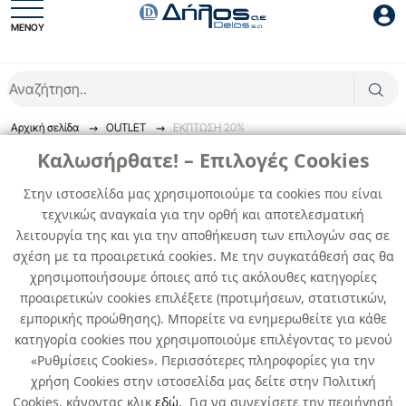
ΜΕΝΟΥ
Είσοδος συνεργάτη
Αρχική σελίδα
OUTLET
ΕΚΠΤΩΣΗ 20%
Καλωσήρθατε! – Επιλογές Cookies
ΕΚΠΤΩΣΗ 20%
Στην ιστοσελίδα μας χρησιμοποιούμε τα cookies που είναι
τεχνικώς αναγκαία για την ορθή και αποτελεσματική
0
προϊόντα
Είσοδος
λειτουργία της και για την αποθήκευση των επιλογών σας σε
σχέση με τα προαιρετικά cookies. Με την συγκατάθεσή σας θα
Ξέχασες το password;
χρησιμοποιήσουμε όποιες από τις ακόλουθες κατηγορίες
Δεν βρέθηκαν προϊόντα
προαιρετικών cookies επιλέξετε (προτιμήσεων, στατιστικών,
εμπορικής προώθησης). Μπορείτε να ενημερωθείτε για κάθε
κατηγορία cookies που χρησιμοποιούμε επιλέγοντας το μενού
«Ρυθμίσεις Cookies». Περισσότερες πληροφορίες για την
χρήση Cookies στην ιστοσελίδα μας δείτε στην Πολιτική
Cookies, κάνοντας κλικ
εδώ
. Για να συνεχίσετε την περιήγησή