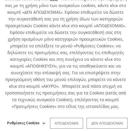
σας με τη χρήση μόνο των αναγκαίων cookies, κάντε κλικ στο
κουμπί «ΔΕΝ ΑΠΟΔΕΧΟΜΑΙ». Εφόσον επιθυμείτε να δώσετε
Σχετικά με εμάς
την συγκατάθεσή σας για τη χρήση όλων των κατηγοριών
προαιρετικών Cookies κάντε κλικ στο κουμπί «ΑΠΟΔΕΧΟΜΑΙ».
Χρήσιμα
Εφόσον επιθυμείτε να δώσετε την συγκατάθεσή σας στη
χρήση ορισμένων μόνο κατηγοριών προαιρετικών Cookies,
μπορείτε να επιλέξετε το μενού «Ρυθμίσεις Cookies», να
Όροι χρήσης & Ασφάλεια
δηλώσετε τις προτιμήσεις σας, επιλέγοντας τις επιθυμητές
κατηγορίες Cookies και στη συνέχεια να κάνετε κλικ στο
κουμπί «ΑΠΟΘΗΚΕΥΣΗ», για να τις αποθηκεύσετε και να
συνεχίσετε την επίσκεψή σας. Για να επιστρέψετε στην
προηγούμενη οθόνη του μενού επιλογών, μπορείτε να κάνετε
κλικ στο κουμπί «ΑΚΥΡΟ». Μπορείτε ανά πάσα στιγμή να
τροποποιήσετε τις προτιμήσεις σας για τα Cookies (εκτός από
τα τεχνικώς αναγκαία Cookies), επιλέγοντας το κουμπί
«Προτιμήσεις Cookies» στο τέλος της ιστοσελίδας μας.
Developed by
Info Quest Technologies
Copyright © Δήλος 2016-
2026
. All rights reserved
Ρυθμίσεις Cookies
ΑΠΟΔΕΧΟΜΑΙ
ΔΕΝ ΑΠΟΔΕΧΟΜΑΙ