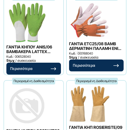
ΓΑΝΤΙΑ ETC25/08 ΒΑΜΒ
ΓΑΝΤΙΑ ΚΗΠΟΥ ANIS/06
ΔΕΡΜΑΤΙΝΗ ΠΑΛΑΜΗ ΕΝΙΣΧ
ΒΑΜΒΑΚΕΡΑ LATTEX
ΔΑΚΤΥΛ
Κωδ.: 000168040
ΑΝΤΟΧΗΣ
Κωδ.: 006528040
5τμχ
/ συσκευασία
5τμχ
/ συσκευασία
Περισσότερα
Περισσότερα
Περιορισμένη Διαθεσιμότητα
Περιορισμένη Διαθεσιμότητα
ΓΑΝΤΙΑ ΚΗΠ ROSIERISTE/09