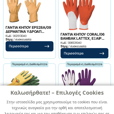
ΓΑΝΤΙΑ ΚΗΠΟΥ EPS28A/09
ΔΕΡΜΑΤΙΝΑ ΥΔΡΟΑΠ
ΓΑΝΤΙΑ ΚΗΠΟΥ CORAL/06
ΠΛΕΝΟΝΤΑΙ
Κωδ.: 002513040
ΒΑΜΒΑΚ LATTEX, ΕΞΑΙΡ
5τμχ
/ συσκευασία
ΑΝΤΟΧΗ
Κωδ.: 006531040
5τμχ
/ συσκευασία
Περισσότερα
Περισσότερα
Περιορισμένη Διαθεσιμότητα
Περιορισμένη Διαθεσιμότητα
Καλωσήρθατε! – Επιλογές Cookies
ΓΑΝΤΙΑ ΚΗΠΟΥ ΓΥΝΑΙΚΕΙΑ
Στην ιστοσελίδα μας χρησιμοποιούμε τα cookies που είναι
CAPUCINE/08 ΒΑΜΒΑΚΕΡΑ
PVC
τεχνικώς αναγκαία για την ορθή και αποτελεσματική
ΓΑΝΤΙΑ ΚΗΠΟΥ ΓΥΝΑΙΚΕΙΑ
Κωδ.: 001226040
5τμχ
/ συσκευασία
NERINE/07 ΠΟΛΥΑΜΙΔ
λειτουργία της και για την αποθήκευση των επιλογών σας σε