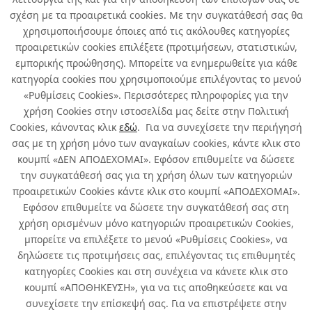
LATEX
Κωδ.: 001542140
Περισσότερα
σχέση με τα προαιρετικά cookies. Με την συγκατάθεσή σας θα
5τμχ
/ συσκευασία
χρησιμοποιήσουμε όποιες από τις ακόλουθες κατηγορίες
Περισσότερα
προαιρετικών cookies επιλέξετε (προτιμήσεων, στατιστικών,
εμπορικής προώθησης). Μπορείτε να ενημερωθείτε για κάθε
κατηγορία cookies που χρησιμοποιούμε επιλέγοντας το μενού
1
2
«Ρυθμίσεις Cookies». Περισσότερες πληροφορίες για την
χρήση Cookies στην ιστοσελίδα μας δείτε στην Πολιτική
Cookies, κάνοντας κλικ
εδώ
. Για να συνεχίσετε την περιήγησή
σας με τη χρήση μόνο των αναγκαίων cookies, κάντε κλικ στο
κουμπί «ΔΕΝ ΑΠΟΔΕΧΟΜΑΙ». Εφόσον επιθυμείτε να δώσετε
την συγκατάθεσή σας για τη χρήση όλων των κατηγοριών
Σχετικά με εμάς
προαιρετικών Cookies κάντε κλικ στο κουμπί «ΑΠΟΔΕΧΟΜΑΙ».
Εφόσον επιθυμείτε να δώσετε την συγκατάθεσή σας στη
χρήση ορισμένων μόνο κατηγοριών προαιρετικών Cookies,
Χρήσιμα
μπορείτε να επιλέξετε το μενού «Ρυθμίσεις Cookies», να
δηλώσετε τις προτιμήσεις σας, επιλέγοντας τις επιθυμητές
Όροι χρήσης & Ασφάλεια
κατηγορίες Cookies και στη συνέχεια να κάνετε κλικ στο
κουμπί «ΑΠΟΘΗΚΕΥΣΗ», για να τις αποθηκεύσετε και να
συνεχίσετε την επίσκεψή σας. Για να επιστρέψετε στην