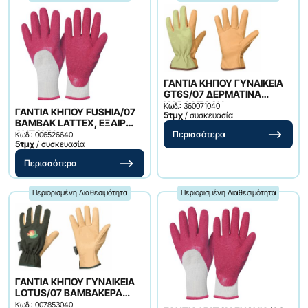
ΓΑΝΤΙΑ ΚΗΠΟΥ ΓΥΝΑΙΚΕΙΑ
GT6S/07 ΔΕΡΜΑΤΙΝΑ
ΥΔΡΟΑΠΩΘΗ
Κωδ.: 360071040
ΓΑΝΤΙΑ ΚΗΠΟΥ FUSHIA/07
5τμχ
/ συσκευασία
ΒΑΜΒΑΚ LATTEX, ΕΞΑΙΡ
ΑΝΤΟΧΗ
Περισσότερα
Κωδ.: 006526640
5τμχ
/ συσκευασία
Περισσότερα
Περιορισμένη Διαθεσιμότητα
Περιορισμένη Διαθεσιμότητα
ΓΑΝΤΙΑ ΚΗΠΟΥ ΓΥΝΑΙΚΕΙΑ
LOTUS/07 ΒΑΜΒΑΚΕΡΑ
ΔΕΡΜΑΤΙΝ
Κωδ.: 007853040