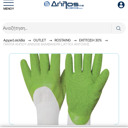
ΜΕΝΟΥ
Είσοδος συνεργάτη
Αρχική σελίδα
OUTLET
ROSTAING
ΕΚΠΤΩΣΗ 30%
ΓΑΝΤΙΑ ΚΗΠΟΥ ANIS/06 ΒΑΜΒΑΚΕΡΑ LATTEX ΑΝΤΟΧΗΣ
Είσοδος
Ξέχασες το password;