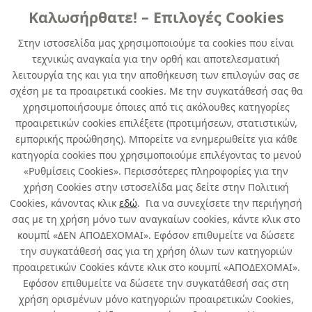
Καλωσήρθατε! – Επιλογές Cookies
ΕΚΠΤΩΣΗ 30%
Στην ιστοσελίδα μας χρησιμοποιούμε τα cookies που είναι
τεχνικώς αναγκαία για την ορθή και αποτελεσματική
ΓΑΝΤΙΑ ΚΗΠΟΥ ANIS/06 ΒΑΜΒΑΚΕΡΑ
λειτουργία της και για την αποθήκευση των επιλογών σας σε
LATTEX ΑΝΤΟΧΗΣ
σχέση με τα προαιρετικά cookies. Με την συγκατάθεσή σας θα
χρησιμοποιήσουμε όποιες από τις ακόλουθες κατηγορίες
κωδ. 006528040
προαιρετικών cookies επιλέξετε (προτιμήσεων, στατιστικών,
5τμχ
/ συσκευασία
εμπορικής προώθησης). Μπορείτε να ενημερωθείτε για κάθε
κατηγορία cookies που χρησιμοποιούμε επιλέγοντας το μενού
Περιορισμένη Διαθεσιμότητα
«Ρυθμίσεις Cookies». Περισσότερες πληροφορίες για την
χρήση Cookies στην ιστοσελίδα μας δείτε στην Πολιτική
Cookies, κάνοντας κλικ
εδώ
. Για να συνεχίσετε την περιήγησή
σας με τη χρήση μόνο των αναγκαίων cookies, κάντε κλικ στο
κουμπί «ΔΕΝ ΑΠΟΔΕΧΟΜΑΙ». Εφόσον επιθυμείτε να δώσετε
την συγκατάθεσή σας για τη χρήση όλων των κατηγοριών
Σχετικά με εμάς
προαιρετικών Cookies κάντε κλικ στο κουμπί «ΑΠΟΔΕΧΟΜΑΙ».
Εφόσον επιθυμείτε να δώσετε την συγκατάθεσή σας στη
χρήση ορισμένων μόνο κατηγοριών προαιρετικών Cookies,
Χρήσιμα