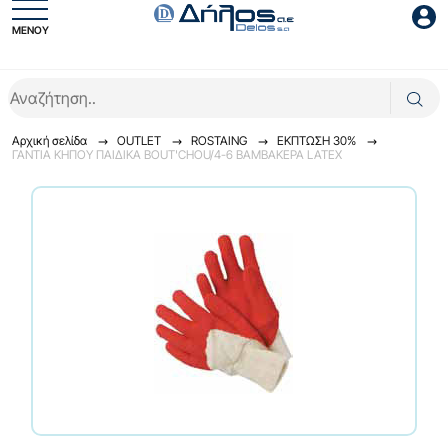
ΜΕΝΟΥ
Είσοδος συνεργάτη
Αρχική σελίδα
OUTLET
ROSTAING
ΕΚΠΤΩΣΗ 30%
ΓΑΝΤΙΑ ΚΗΠΟΥ ΠΑΙΔΙΚΑ BOUT'CHOU/4-6 ΒΑΜΒΑΚΕΡΑ LATEX
Είσοδος
Ξέχασες το password;