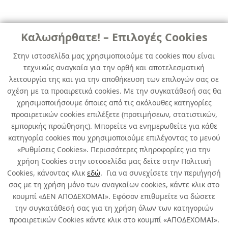
ΕΚΠΤΩΣΗ 30%
Καλωσήρθατε! – Επιλογές Cookies
ΓΑΝΤΙΑ ΚΗΠΟΥ ΠΑΙΔΙΚΑ
Στην ιστοσελίδα μας χρησιμοποιούμε τα cookies που είναι
BOUT'CHOU/4-6 ΒΑΜΒΑΚΕΡΑ LATEX
τεχνικώς αναγκαία για την ορθή και αποτελεσματική
λειτουργία της και για την αποθήκευση των επιλογών σας σε
κωδ. 006818040
σχέση με τα προαιρετικά cookies. Με την συγκατάθεσή σας θα
5τμχ
/ συσκευασία
χρησιμοποιήσουμε όποιες από τις ακόλουθες κατηγορίες
προαιρετικών cookies επιλέξετε (προτιμήσεων, στατιστικών,
100% Βαμβακερά με επίχριση latex και άρωμα φράουλας,
αντοχή στα αγκάθια.
εμπορικής προώθησης). Μπορείτε να ενημερωθείτε για κάθε
κατηγορία cookies που χρησιμοποιούμε επιλέγοντας το μενού
Περιορισμένη Διαθεσιμότητα
«Ρυθμίσεις Cookies». Περισσότερες πληροφορίες για την
χρήση Cookies στην ιστοσελίδα μας δείτε στην Πολιτική
Cookies, κάνοντας κλικ
εδώ
. Για να συνεχίσετε την περιήγησή
σας με τη χρήση μόνο των αναγκαίων cookies, κάντε κλικ στο
κουμπί «ΔΕΝ ΑΠΟΔΕΧΟΜΑΙ». Εφόσον επιθυμείτε να δώσετε
την συγκατάθεσή σας για τη χρήση όλων των κατηγοριών
Σχετικά με εμάς
προαιρετικών Cookies κάντε κλικ στο κουμπί «ΑΠΟΔΕΧΟΜΑΙ».