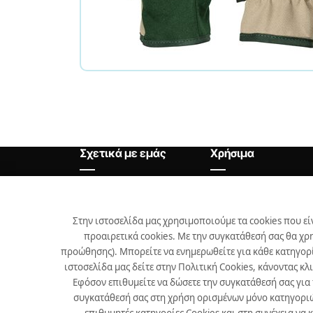
Σχετικά με εμάς
Χρήσιμα
Αρχική
Θέσεις Εργασίας
Εταιρεία
Χρήσιμα
Στην ιστοσελίδα μας χρησιμοποιούμε τα cookies που εί
προαιρετικά cookies. Με την συγκατάθεσή σας θα χρ
Προϊόντα
προώθησης). Μπορείτε να ενημερωθείτε για κάθε κατηγορί
Επικοινωνία
ιστοσελίδα μας δείτε στην Πολιτική Cookies, κάνοντας κλ
Εφόσον επιθυμείτε να δώσετε την συγκατάθεσή σας για
Νέα
συγκατάθεσή σας στη χρήση ορισμένων μόνο κατηγοριών 