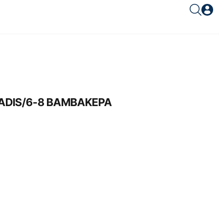
Είσοδος συνεργάτη
RADIS/6-8 ΒΑΜΒΑΚΕΡΑ
Είσοδος
Ξέχασες το password;