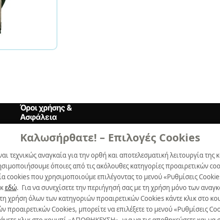
Όροι χρήσης &
Ασφάλεια
Καλωσήρθατε! – Επιλογές Cookies
Όροι Xρήσης
ναι τεχνικώς αναγκαία για την ορθή και αποτελεσματική λειτουργία της κ
Δήλωση Aπορρήτου
ησιμοποιήσουμε όποιες από τις ακόλουθες κατηγορίες προαιρετικών cook
Πολιτική Cookies
α cookies που χρησιμοποιούμε επιλέγοντας το μενού «Ρυθμίσεις Cookie
ικ
εδώ
. Για να συνεχίσετε την περιήγησή σας με τη χρήση μόνο των ανα
Προτιμήσεις Cookies
 τη χρήση όλων των κατηγοριών προαιρετικών Cookies κάντε κλικ στο 
προαιρετικών Cookies, μπορείτε να επιλέξετε το μενού «Ρυθμίσεις Cooki