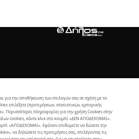
αι για την αποθήκευση των επιλογών σας σε σχέση με τα
ies επιλέξετε (προτιμήσεων, στατιστικών, εμπορικής
s». Περισσότερες πληροφορίες για την χρήση Cookies στην
γκαίων cookies, κάντε κλικ στο κουμπί «ΔΕΝ ΑΠΟΔΕΧΟΜΑΙ».
Copyright © Δήλος 2016-
2026
. All rights reserved
κουμπί «ΑΠΟΔΕΧΟΜΑΙ». Εφόσον επιθυμείτε να δώσετε την
es», να δηλώσετε τις προτιμήσεις σας, επιλέγοντας τις