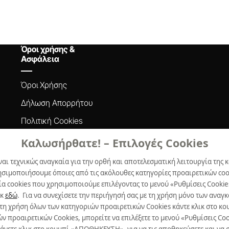
Όροι χρήσης &
Ασφάλεια
Όροι Xρήσης
Δήλωση Aπορρήτου
Πολιτική Cookies
Προτιμήσεις Cookies
Καλωσήρθατε! – Επιλογές Cookies
ναι τεχνικώς αναγκαία για την ορθή και αποτελεσματική λειτουργία της κ
ησιμοποιήσουμε όποιες από τις ακόλουθες κατηγορίες προαιρετικών cook
α cookies που χρησιμοποιούμε επιλέγοντας το μενού «Ρυθμίσεις Cookie
ικ
εδώ
. Για να συνεχίσετε την περιήγησή σας με τη χρήση μόνο των ανα
 τη χρήση όλων των κατηγοριών προαιρετικών Cookies κάντε κλικ στο 
προαιρετικών Cookies, μπορείτε να επιλέξετε το μενού «Ρυθμίσεις Cooki