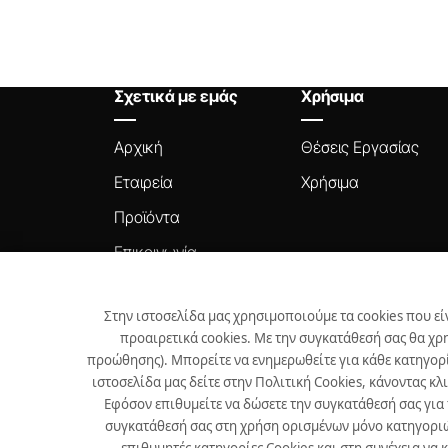
Σχετικά με εμάς
Χρήσιμα
Αρχική
Θέσεις Εργασίας
Εταιρεία
Χρήσιμα
Προϊόντα
Επικοινωνία
Νέα
Στην ιστοσελίδα μας χρησιμοποιούμε τα cookies που εί
προαιρετικά cookies. Με την συγκατάθεσή σας θα χρ
προώθησης). Μπορείτε να ενημερωθείτε για κάθε κατηγορί
ιστοσελίδα μας δείτε στην Πολιτική Cookies, κάνοντας κλ
Developed by
Info Quest Technologies
Εφόσον επιθυμείτε να δώσετε την συγκατάθεσή σας για
συγκατάθεσή σας στη χρήση ορισμένων μόνο κατηγοριών 