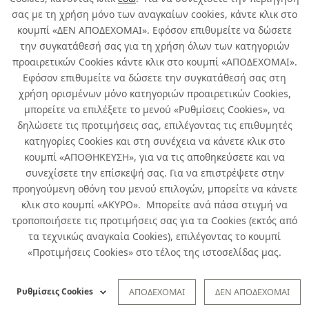
σας με τη χρήση μόνο των αναγκαίων cookies, κάντε κλικ στο
κουμπί «ΔΕΝ ΑΠΟΔΕΧΟΜΑΙ». Εφόσον επιθυμείτε να δώσετε
την συγκατάθεσή σας για τη χρήση όλων των κατηγοριών
Σχετικά με εμάς
προαιρετικών Cookies κάντε κλικ στο κουμπί «ΑΠΟΔΕΧΟΜΑΙ».
Εφόσον επιθυμείτε να δώσετε την συγκατάθεσή σας στη
χρήση ορισμένων μόνο κατηγοριών προαιρετικών Cookies,
Χρήσιμα
μπορείτε να επιλέξετε το μενού «Ρυθμίσεις Cookies», να
δηλώσετε τις προτιμήσεις σας, επιλέγοντας τις επιθυμητές
Όροι χρήσης & Ασφάλεια
κατηγορίες Cookies και στη συνέχεια να κάνετε κλικ στο
κουμπί «ΑΠΟΘΗΚΕΥΣΗ», για να τις αποθηκεύσετε και να
συνεχίσετε την επίσκεψή σας. Για να επιστρέψετε στην
προηγούμενη οθόνη του μενού επιλογών, μπορείτε να κάνετε
κλικ στο κουμπί «ΑΚΥΡΟ». Μπορείτε ανά πάσα στιγμή να
τροποποιήσετε τις προτιμήσεις σας για τα Cookies (εκτός από
τα τεχνικώς αναγκαία Cookies), επιλέγοντας το κουμπί
«Προτιμήσεις Cookies» στο τέλος της ιστοσελίδας μας.
Developed by
Info Quest Technologies
Ρυθμίσεις Cookies
ΑΠΟΔΕΧΟΜΑΙ
ΔΕΝ ΑΠΟΔΕΧΟΜΑΙ
Copyright © Δήλος 2016-
2026
. All rights reserved