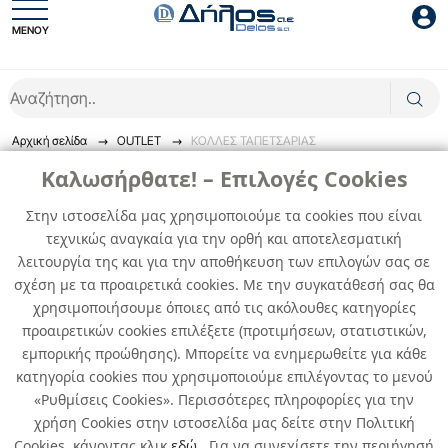
ΜΕΝΟΥ
Είσοδος συνεργάτη
Αρχική σελίδα
OUTLET
ΚΟΛΛΕΣ ΤΑΠΕΤΣΑΡΙΑΣ
ΚΟΛΛΕΣ ΤΑΠΕΤΣΑΡΙΑΣ
Καλωσήρθατε! – Επιλογές Cookies
Στην ιστοσελίδα μας χρησιμοποιούμε τα cookies που είναι
Οι επώνυμες κόλλες ταπετσαρίας.
τεχνικώς αναγκαία για την ορθή και αποτελεσματική
Είσοδος
λειτουργία της και για την αποθήκευση των επιλογών σας σε
0
προϊόντα
σχέση με τα προαιρετικά cookies. Με την συγκατάθεσή σας θα
Ξέχασες το password;
χρησιμοποιήσουμε όποιες από τις ακόλουθες κατηγορίες
προαιρετικών cookies επιλέξετε (προτιμήσεων, στατιστικών,
Δεν βρέθηκαν προϊόντα
εμπορικής προώθησης). Μπορείτε να ενημερωθείτε για κάθε
κατηγορία cookies που χρησιμοποιούμε επιλέγοντας το μενού
«Ρυθμίσεις Cookies». Περισσότερες πληροφορίες για την
χρήση Cookies στην ιστοσελίδα μας δείτε στην Πολιτική
Cookies, κάνοντας κλικ
εδώ
. Για να συνεχίσετε την περιήγησή