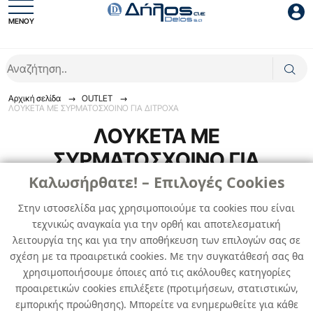
ΜΕΝΟΥ
Είσοδος συνεργάτη
Αρχική σελίδα
OUTLET
ΛΟΥΚΕΤΑ ΜΕ ΣΥΡΜΑΤΟΣΧΟΙΝΟ ΓΙΑ ΔΙΤΡΟΧΑ
ΛΟΥΚΕΤΑ ΜΕ
ΣΥΡΜΑΤΟΣΧΟΙΝΟ ΓΙΑ
ΔΙΤΡΟΧΑ
Καλωσήρθατε! – Επιλογές Cookies
Είσοδος
Στην ιστοσελίδα μας χρησιμοποιούμε τα cookies που είναι
Ξέχασες το password;
Ποδηλάτου 55cm, Χρωματιστά
τεχνικώς αναγκαία για την ορθή και αποτελεσματική
λειτουργία της και για την αποθήκευση των επιλογών σας σε
0
προϊόντα
σχέση με τα προαιρετικά cookies. Με την συγκατάθεσή σας θα
χρησιμοποιήσουμε όποιες από τις ακόλουθες κατηγορίες
προαιρετικών cookies επιλέξετε (προτιμήσεων, στατιστικών,
Δεν βρέθηκαν προϊόντα
εμπορικής προώθησης). Μπορείτε να ενημερωθείτε για κάθε