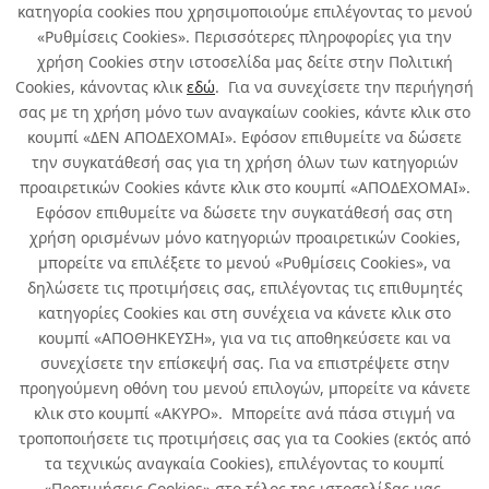
κατηγορία cookies που χρησιμοποιούμε επιλέγοντας το μενού
«Ρυθμίσεις Cookies». Περισσότερες πληροφορίες για την
χρήση Cookies στην ιστοσελίδα μας δείτε στην Πολιτική
Cookies, κάνοντας κλικ
εδώ
. Για να συνεχίσετε την περιήγησή
σας με τη χρήση μόνο των αναγκαίων cookies, κάντε κλικ στο
κουμπί «ΔΕΝ ΑΠΟΔΕΧΟΜΑΙ». Εφόσον επιθυμείτε να δώσετε
την συγκατάθεσή σας για τη χρήση όλων των κατηγοριών
Σχετικά με εμάς
προαιρετικών Cookies κάντε κλικ στο κουμπί «ΑΠΟΔΕΧΟΜΑΙ».
Εφόσον επιθυμείτε να δώσετε την συγκατάθεσή σας στη
χρήση ορισμένων μόνο κατηγοριών προαιρετικών Cookies,
Χρήσιμα
μπορείτε να επιλέξετε το μενού «Ρυθμίσεις Cookies», να
δηλώσετε τις προτιμήσεις σας, επιλέγοντας τις επιθυμητές
Όροι χρήσης & Ασφάλεια
κατηγορίες Cookies και στη συνέχεια να κάνετε κλικ στο
κουμπί «ΑΠΟΘΗΚΕΥΣΗ», για να τις αποθηκεύσετε και να
συνεχίσετε την επίσκεψή σας. Για να επιστρέψετε στην
προηγούμενη οθόνη του μενού επιλογών, μπορείτε να κάνετε
κλικ στο κουμπί «ΑΚΥΡΟ». Μπορείτε ανά πάσα στιγμή να
τροποποιήσετε τις προτιμήσεις σας για τα Cookies (εκτός από
τα τεχνικώς αναγκαία Cookies), επιλέγοντας το κουμπί
«Προτιμήσεις Cookies» στο τέλος της ιστοσελίδας μας.