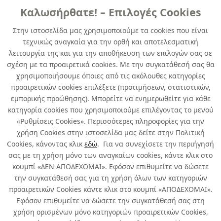
Καλωσήρθατε! – Επιλογές Cookies
ΠΙΝΕΛΛΑ
Στην ιστοσελίδα μας χρησιμοποιούμε τα cookies που είναι
τεχνικώς αναγκαία για την ορθή και αποτελεσματική
ΠΙΝΕΛΟ ΜΕ ΠΛΑΣΤΙΚΗ ΛΑΒΗ ΓΙΑ
λειτουργία της και για την αποθήκευση των επιλογών σας σε
ΟΛΕΣ ΤΙΣ ΧΡΗΣΕΙΣ NO.30
σχέση με τα προαιρετικά cookies. Με την συγκατάθεσή σας θα
χρησιμοποιήσουμε όποιες από τις ακόλουθες κατηγορίες
κωδ. 040952272
προαιρετικών cookies επιλέξετε (προτιμήσεων, στατιστικών,
12τμχ
/ συσκευασία
εμπορικής προώθησης). Μπορείτε να ενημερωθείτε για κάθε
κατηγορία cookies που χρησιμοποιούμε επιλέγοντας το μενού
Περιορισμένη Διαθεσιμότητα
«Ρυθμίσεις Cookies». Περισσότερες πληροφορίες για την
χρήση Cookies στην ιστοσελίδα μας δείτε στην Πολιτική
Cookies, κάνοντας κλικ
εδώ
. Για να συνεχίσετε την περιήγησή
σας με τη χρήση μόνο των αναγκαίων cookies, κάντε κλικ στο
κουμπί «ΔΕΝ ΑΠΟΔΕΧΟΜΑΙ». Εφόσον επιθυμείτε να δώσετε
την συγκατάθεσή σας για τη χρήση όλων των κατηγοριών
Σχετικά με εμάς
προαιρετικών Cookies κάντε κλικ στο κουμπί «ΑΠΟΔΕΧΟΜΑΙ».
Εφόσον επιθυμείτε να δώσετε την συγκατάθεσή σας στη
χρήση ορισμένων μόνο κατηγοριών προαιρετικών Cookies,
Χρήσιμα