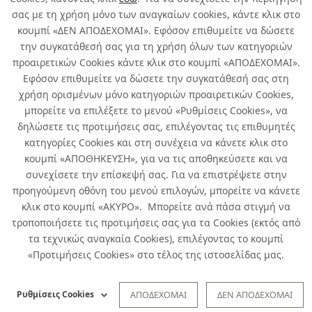
σας με τη χρήση μόνο των αναγκαίων cookies, κάντε κλικ στο
κουμπί «ΔΕΝ ΑΠΟΔΕΧΟΜΑΙ». Εφόσον επιθυμείτε να δώσετε
την συγκατάθεσή σας για τη χρήση όλων των κατηγοριών
Σχετικά με εμάς
προαιρετικών Cookies κάντε κλικ στο κουμπί «ΑΠΟΔΕΧΟΜΑΙ».
Εφόσον επιθυμείτε να δώσετε την συγκατάθεσή σας στη
χρήση ορισμένων μόνο κατηγοριών προαιρετικών Cookies,
Χρήσιμα
μπορείτε να επιλέξετε το μενού «Ρυθμίσεις Cookies», να
δηλώσετε τις προτιμήσεις σας, επιλέγοντας τις επιθυμητές
Όροι χρήσης & Ασφάλεια
κατηγορίες Cookies και στη συνέχεια να κάνετε κλικ στο
κουμπί «ΑΠΟΘΗΚΕΥΣΗ», για να τις αποθηκεύσετε και να
συνεχίσετε την επίσκεψή σας. Για να επιστρέψετε στην
προηγούμενη οθόνη του μενού επιλογών, μπορείτε να κάνετε
κλικ στο κουμπί «ΑΚΥΡΟ». Μπορείτε ανά πάσα στιγμή να
τροποποιήσετε τις προτιμήσεις σας για τα Cookies (εκτός από
τα τεχνικώς αναγκαία Cookies), επιλέγοντας το κουμπί
«Προτιμήσεις Cookies» στο τέλος της ιστοσελίδας μας.
Developed by
Info Quest Technologies
Ρυθμίσεις Cookies
ΑΠΟΔΕΧΟΜΑΙ
ΔΕΝ ΑΠΟΔΕΧΟΜΑΙ
Copyright © Δήλος 2016-
2026
. All rights reserved