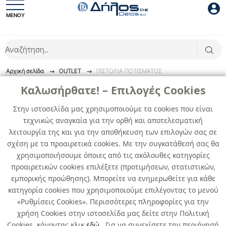
ΜΕΝΟΥ
Είσοδος συνεργάτη
Αρχική σελίδα
OUTLET
ΠΙΣΤΟΛΙΑ ΠΟΤΙΣΜΑΤΟΣ
ΠΙΣΤΟΛΙΑ ΠΟΤΙΣΜΑΤΟΣ
Καλωσήρθατε! – Επιλογές Cookies
Στην ιστοσελίδα μας χρησιμοποιούμε τα cookies που είναι
Πιστόλια ποτίσματος μιας ή πολλών εξόδων.
τεχνικώς αναγκαία για την ορθή και αποτελεσματική
Είσοδος
λειτουργία της και για την αποθήκευση των επιλογών σας σε
0
προϊόντα
σχέση με τα προαιρετικά cookies. Με την συγκατάθεσή σας θα
Ξέχασες το password;
χρησιμοποιήσουμε όποιες από τις ακόλουθες κατηγορίες
προαιρετικών cookies επιλέξετε (προτιμήσεων, στατιστικών,
Δεν βρέθηκαν προϊόντα
εμπορικής προώθησης). Μπορείτε να ενημερωθείτε για κάθε
κατηγορία cookies που χρησιμοποιούμε επιλέγοντας το μενού
«Ρυθμίσεις Cookies». Περισσότερες πληροφορίες για την
χρήση Cookies στην ιστοσελίδα μας δείτε στην Πολιτική
Cookies, κάνοντας κλικ
εδώ
. Για να συνεχίσετε την περιήγησή