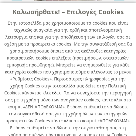
Καλωσήρθατε! – Επιλογές Cookies
ΣΙΤΕΣ ΠΑΡΑΘΥΡΩΝ
Στην ιστοσελίδα μας χρησιμοποιούμε τα cookies που είναι
τεχνικώς αναγκαία για την ορθή και αποτελεσματική
QUALITY ΣΗΤΑ ΜΑΥΡΗ 1,30 Χ 1,50 +
λειτουργία της και για την αποθήκευση των επιλογών σας σε
5,60m velcro Polybag
σχέση με τα προαιρετικά cookies. Με την συγκατάθεσή σας θα
χρησιμοποιήσουμε όποιες από τις ακόλουθες κατηγορίες
κωδ. 150100685
προαιρετικών cookies επιλέξετε (προτιμήσεων, στατιστικών,
40τμχ
/ συσκευασία
εμπορικής προώθησης). Μπορείτε να ενημερωθείτε για κάθε
κατηγορία cookies που χρησιμοποιούμε επιλέγοντας το μενού
Περιορισμένη Διαθεσιμότητα
«Ρυθμίσεις Cookies». Περισσότερες πληροφορίες για την
χρήση Cookies στην ιστοσελίδα μας δείτε στην Πολιτική
Cookies, κάνοντας κλικ
εδώ
. Για να συνεχίσετε την περιήγησή
σας με τη χρήση μόνο των αναγκαίων cookies, κάντε κλικ στο
κουμπί «ΔΕΝ ΑΠΟΔΕΧΟΜΑΙ». Εφόσον επιθυμείτε να δώσετε
την συγκατάθεσή σας για τη χρήση όλων των κατηγοριών
Σχετικά με εμάς
προαιρετικών Cookies κάντε κλικ στο κουμπί «ΑΠΟΔΕΧΟΜΑΙ».
Εφόσον επιθυμείτε να δώσετε την συγκατάθεσή σας στη
χρήση ορισμένων μόνο κατηγοριών προαιρετικών Cookies,