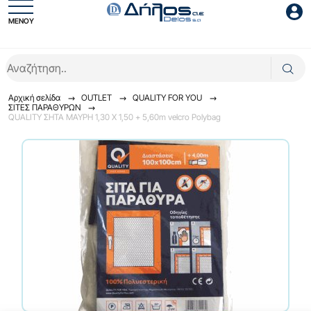
ΜΕΝΟΥ
Είσοδος συνεργάτη
Αρχική σελίδα
OUTLET
QUALITY FOR YOU
ΣΙΤΕΣ ΠΑΡΑΘΥΡΩΝ
QUALITY ΣΗΤΑ ΜΑΥΡΗ 1,30 Χ 1,50 + 5,60m velcro Polybag
Είσοδος
Ξέχασες το password;