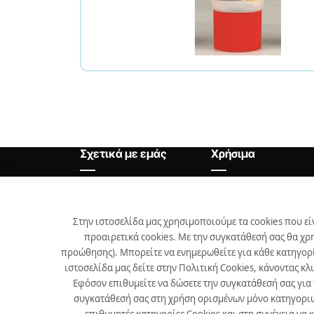
Σχετικά με εμάς
Χρήσιμα
Αρχική
Θέσεις Εργασίας
Εταιρεία
Χρήσιμα
Στην ιστοσελίδα μας χρησιμοποιούμε τα cookies που εί
προαιρετικά cookies. Με την συγκατάθεσή σας θα χρ
Προϊόντα
προώθησης). Μπορείτε να ενημερωθείτε για κάθε κατηγορί
Επικοινωνία
ιστοσελίδα μας δείτε στην Πολιτική Cookies, κάνοντας κλ
Εφόσον επιθυμείτε να δώσετε την συγκατάθεσή σας για
Νέα
συγκατάθεσή σας στη χρήση ορισμένων μόνο κατηγοριών 