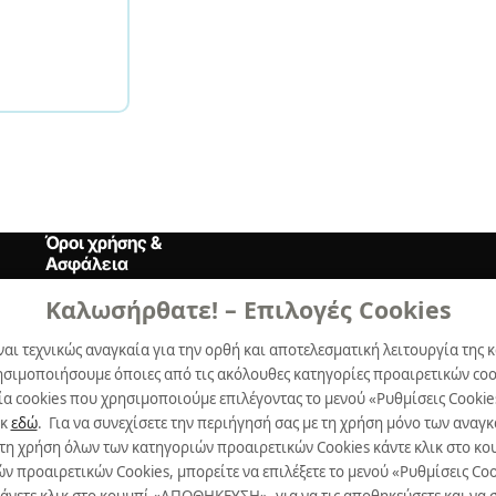
Όροι χρήσης &
Ασφάλεια
Καλωσήρθατε! – Επιλογές Cookies
Όροι Xρήσης
ναι τεχνικώς αναγκαία για την ορθή και αποτελεσματική λειτουργία της κ
Δήλωση Aπορρήτου
ησιμοποιήσουμε όποιες από τις ακόλουθες κατηγορίες προαιρετικών cook
Πολιτική Cookies
α cookies που χρησιμοποιούμε επιλέγοντας το μενού «Ρυθμίσεις Cookie
ικ
εδώ
. Για να συνεχίσετε την περιήγησή σας με τη χρήση μόνο των ανα
Προτιμήσεις Cookies
 τη χρήση όλων των κατηγοριών προαιρετικών Cookies κάντε κλικ στο 
προαιρετικών Cookies, μπορείτε να επιλέξετε το μενού «Ρυθμίσεις Cooki