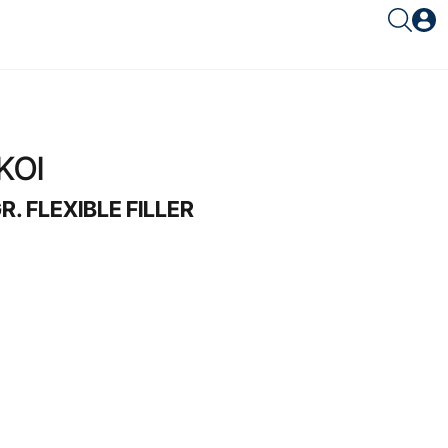
Είσοδος συνεργάτη
KOI
. FLEXIBLE FILLER
Είσοδος
Ξέχασες το password;