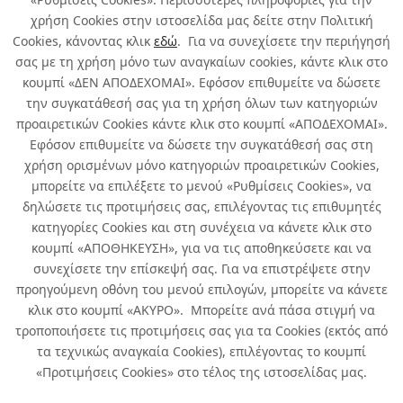
χρήση Cookies στην ιστοσελίδα μας δείτε στην Πολιτική
Cookies, κάνοντας κλικ
εδώ
. Για να συνεχίσετε την περιήγησή
σας με τη χρήση μόνο των αναγκαίων cookies, κάντε κλικ στο
κουμπί «ΔΕΝ ΑΠΟΔΕΧΟΜΑΙ». Εφόσον επιθυμείτε να δώσετε
την συγκατάθεσή σας για τη χρήση όλων των κατηγοριών
Σχετικά με εμάς
προαιρετικών Cookies κάντε κλικ στο κουμπί «ΑΠΟΔΕΧΟΜΑΙ».
Εφόσον επιθυμείτε να δώσετε την συγκατάθεσή σας στη
χρήση ορισμένων μόνο κατηγοριών προαιρετικών Cookies,
Χρήσιμα
μπορείτε να επιλέξετε το μενού «Ρυθμίσεις Cookies», να
δηλώσετε τις προτιμήσεις σας, επιλέγοντας τις επιθυμητές
Όροι χρήσης & Ασφάλεια
κατηγορίες Cookies και στη συνέχεια να κάνετε κλικ στο
κουμπί «ΑΠΟΘΗΚΕΥΣΗ», για να τις αποθηκεύσετε και να
συνεχίσετε την επίσκεψή σας. Για να επιστρέψετε στην
προηγούμενη οθόνη του μενού επιλογών, μπορείτε να κάνετε
κλικ στο κουμπί «ΑΚΥΡΟ». Μπορείτε ανά πάσα στιγμή να
τροποποιήσετε τις προτιμήσεις σας για τα Cookies (εκτός από
τα τεχνικώς αναγκαία Cookies), επιλέγοντας το κουμπί
«Προτιμήσεις Cookies» στο τέλος της ιστοσελίδας μας.