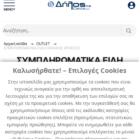
ΜΕΝΟΥ
Είσοδος συνεργάτη
Αρχική σελίδα
OUTLET
ΣΥΜΠΛΗΡΩΜΑΤΙΚΑ ΕΙΔΗ ΟΙΚΙΑΚΗΣ ΧΡΗΣΕΩΣ
ΣΥΜΠΛΗΡΩΜΑΤΙΚΑ ΕΙΔΗ
ΟΙΚΙΑΚΗΣ ΧΡΗΣΕΩΣ
Καλωσήρθατε! – Επιλογές Cookies
Είσοδος
Στην ιστοσελίδα μας χρησιμοποιούμε τα cookies που είναι
ΣΥΜΠΛΗΡΩΜΑΤΙΚΑ ΕΙΔΗ ΟΙΚΙΑΚΗΣ ΧΡΗΣΕΩΣ
τεχνικώς αναγκαία για την ορθή και αποτελεσματική
Ξέχασες το password;
λειτουργία της και για την αποθήκευση των επιλογών σας σε
0
προϊόντα
σχέση με τα προαιρετικά cookies. Με την συγκατάθεσή σας θα
χρησιμοποιήσουμε όποιες από τις ακόλουθες κατηγορίες
προαιρετικών cookies επιλέξετε (προτιμήσεων, στατιστικών,
Δεν βρέθηκαν προϊόντα
εμπορικής προώθησης). Μπορείτε να ενημερωθείτε για κάθε
κατηγορία cookies που χρησιμοποιούμε επιλέγοντας το μενού
«Ρυθμίσεις Cookies». Περισσότερες πληροφορίες για την