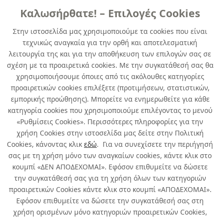
Καλωσήρθατε! – Επιλογές Cookies
ΑΣΤΑΡΙΑ
ΔΙΑΛΥΤΙΚΑ
Στην ιστοσελίδα μας χρησιμοποιούμε τα cookies που είναι
τεχνικώς αναγκαία για την ορθή και αποτελεσματική
λειτουργία της και για την αποθήκευση των επιλογών σας σε
σχέση με τα προαιρετικά cookies. Με την συγκατάθεσή σας θα
χρησιμοποιήσουμε όποιες από τις ακόλουθες κατηγορίες
προαιρετικών cookies επιλέξετε (προτιμήσεων, στατιστικών,
εμπορικής προώθησης). Μπορείτε να ενημερωθείτε για κάθε
κατηγορία cookies που χρησιμοποιούμε επιλέγοντας το μενού
ΥΦΑΛΟΧΡΩΜΑΤΑ
«Ρυθμίσεις Cookies». Περισσότερες πληροφορίες για την
Όλα
χρήση Cookies στην ιστοσελίδα μας δείτε στην Πολιτική
Cookies, κάνοντας κλικ
εδώ
. Για να συνεχίσετε την περιήγησή
σας με τη χρήση μόνο των αναγκαίων cookies, κάντε κλικ στο
κουμπί «ΔΕΝ ΑΠΟΔΕΧΟΜΑΙ». Εφόσον επιθυμείτε να δώσετε
την συγκατάθεσή σας για τη χρήση όλων των κατηγοριών
Σχετικά με εμάς
προαιρετικών Cookies κάντε κλικ στο κουμπί «ΑΠΟΔΕΧΟΜΑΙ».
Εφόσον επιθυμείτε να δώσετε την συγκατάθεσή σας στη
χρήση ορισμένων μόνο κατηγοριών προαιρετικών Cookies,
Χρήσιμα