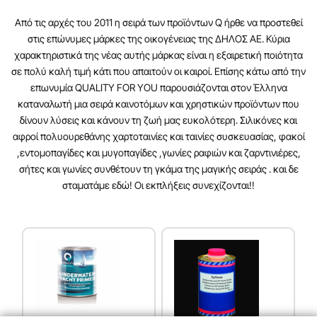
Από τις αρχές του 2011 η σειρά των προϊόντων Q ήρθε να προστεθεί
στις επώνυμες μάρκες της οικογένειας της ΔΗΛΟΣ AE. Κύρια
χαρακτηριστικά της νέας αυτής μάρκας είναι η εξαιρετική ποιότητα
σε πολύ καλή τιμή κάτι που απαιτούν οι καιροί. Επίσης κάτω από την
επωνυμία QUALITY FOR YOU παρουσιάζονται στον Έλληνα
καταναλωτή μια σειρά καινοτόμων και χρηστικών προϊόντων που
δίνουν λύσεις και κάνουν τη ζωή μας ευκολότερη. Σιλικόνες και
αφροί πολυουρεθάνης χαρτοταινίες και ταινίες συσκευασίας, φακοί
,εντομοπαγίδες και μυγοπαγίδες ,γωνίες ραφιών και ζαρντινιέρες,
σήτες και γωνίες συνθέτουν τη γκάμα της μαγικής σειράς . και δε
σταματάμε εδώ! Οι εκπλήξεις συνεχίζονται!!