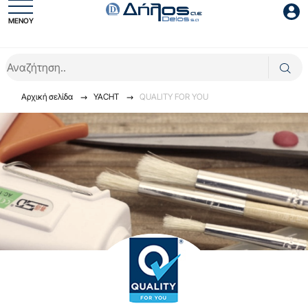
ΜΕΝΟΥ
Είσοδος συνεργάτη
Αρχική σελίδα
YACHT
QUALITY FOR YOU
Είσοδος
Ξέχασες το password;