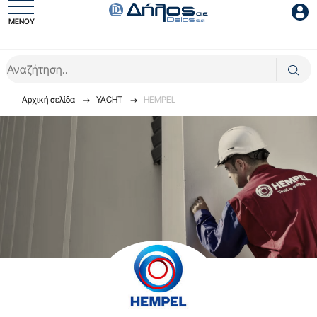
ΜΕΝΟΥ
Είσοδος συνεργάτη
Αρχική σελίδα
YACHT
HEMPEL
Είσοδος
Ξέχασες το password;