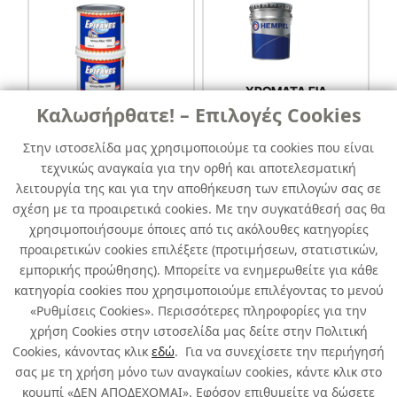
ΧΡΩΜΑΤΑ ΓΙΑ
ΒΙΟΜΗΧΑΝΙΚΑ
Καλωσήρθατε! – Επιλογές Cookies
ΔΑΠΕΔΑ
ΣΤΟΚΟΙ 2-ΣΥΣΤΑΤΙΚΩΝ
Στην ιστοσελίδα μας χρησιμοποιούμε τα cookies που είναι
τεχνικώς αναγκαία για την ορθή και αποτελεσματική
λειτουργία της και για την αποθήκευση των επιλογών σας σε
σχέση με τα προαιρετικά cookies. Με την συγκατάθεσή σας θα
χρησιμοποιήσουμε όποιες από τις ακόλουθες κατηγορίες
προαιρετικών cookies επιλέξετε (προτιμήσεων, στατιστικών,
εμπορικής προώθησης). Μπορείτε να ενημερωθείτε για κάθε
κατηγορία cookies που χρησιμοποιούμε επιλέγοντας το μενού
ΥΦΑΛΟΧΡΩΜΑΤΑ
«Ρυθμίσεις Cookies». Περισσότερες πληροφορίες για την
Όλα
χρήση Cookies στην ιστοσελίδα μας δείτε στην Πολιτική
Cookies, κάνοντας κλικ
εδώ
. Για να συνεχίσετε την περιήγησή
σας με τη χρήση μόνο των αναγκαίων cookies, κάντε κλικ στο
κουμπί «ΔΕΝ ΑΠΟΔΕΧΟΜΑΙ». Εφόσον επιθυμείτε να δώσετε