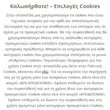
Καλωσήρθατε! – Επιλογές Cookies
ΑΣΤΑΡΙΑ
Στην ιστοσελίδα μας χρησιμοποιούμε τα cookies που είναι
τεχνικώς αναγκαία για την ορθή και αποτελεσματική
LIGHT PRIMER OFF-WHITE 4555-
λειτουργία της και για την αποθήκευση των επιλογών σας σε
11630 0.75 LTR
σχέση με τα προαιρετικά cookies. Με την συγκατάθεσή σας θα
χρησιμοποιήσουμε όποιες από τις ακόλουθες κατηγορίες
κωδ. 455511638
προαιρετικών cookies επιλέξετε (προτιμήσεων, στατιστικών,
6τμχ
/ συσκευασία
εμπορικής προώθησης). Μπορείτε να ενημερωθείτε για κάθε
κατηγορία cookies που χρησιμοποιούμε επιλέγοντας το μενού
Άμεσα Διαθέσιμο
«Ρυθμίσεις Cookies». Περισσότερες πληροφορίες για την
χρήση Cookies στην ιστοσελίδα μας δείτε στην Πολιτική
Cookies, κάνοντας κλικ
εδώ
. Για να συνεχίσετε την περιήγησή
σας με τη χρήση μόνο των αναγκαίων cookies, κάντε κλικ στο
κουμπί «ΔΕΝ ΑΠΟΔΕΧΟΜΑΙ». Εφόσον επιθυμείτε να δώσετε
την συγκατάθεσή σας για τη χρήση όλων των κατηγοριών
Σχετικά με εμάς
προαιρετικών Cookies κάντε κλικ στο κουμπί «ΑΠΟΔΕΧΟΜΑΙ».
Εφόσον επιθυμείτε να δώσετε την συγκατάθεσή σας στη
χρήση ορισμένων μόνο κατηγοριών προαιρετικών Cookies,
Χρήσιμα