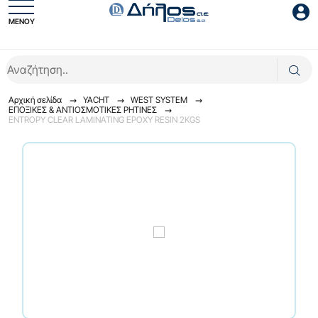
ΜΕΝΟΥ
Είσοδος συνεργάτη
Αρχική σελίδα
YACHT
WEST SYSTEM
ΕΠΟΞΙΚΕΣ & ΑΝΤΙΟΣΜΟΤΙΚΕΣ ΡΗΤΙΝΕΣ
ENTROPY CLEAR LAMINATING EPOXY RESIN 2KGS
Είσοδος
Ξέχασες το password;