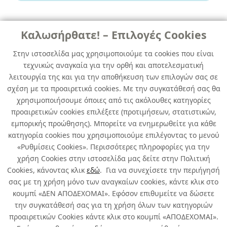
Καλωσήρθατε! – Επιλογές Cookies
ΕΠΟΞΙΚΕΣ & ΑΝΤΙΟΣΜΟΤΙΚΕΣ
ΡΗΤΙΝΕΣ
Στην ιστοσελίδα μας χρησιμοποιούμε τα cookies που είναι
τεχνικώς αναγκαία για την ορθή και αποτελεσματική
ENTROPY CLEAR LAMINATING
λειτουργία της και για την αποθήκευση των επιλογών σας σε
EPOXY RESIN 2KGS
σχέση με τα προαιρετικά cookies. Με την συγκατάθεσή σας θα
χρησιμοποιήσουμε όποιες από τις ακόλουθες κατηγορίες
κωδ. 901100203
προαιρετικών cookies επιλέξετε (προτιμήσεων, στατιστικών,
6τμχ
/ συσκευασία
εμπορικής προώθησης). Μπορείτε να ενημερωθείτε για κάθε
κατηγορία cookies που χρησιμοποιούμε επιλέγοντας το μενού
Άμεσα Διαθέσιμο
«Ρυθμίσεις Cookies». Περισσότερες πληροφορίες για την
χρήση Cookies στην ιστοσελίδα μας δείτε στην Πολιτική
Cookies, κάνοντας κλικ
εδώ
. Για να συνεχίσετε την περιήγησή
σας με τη χρήση μόνο των αναγκαίων cookies, κάντε κλικ στο
κουμπί «ΔΕΝ ΑΠΟΔΕΧΟΜΑΙ». Εφόσον επιθυμείτε να δώσετε
την συγκατάθεσή σας για τη χρήση όλων των κατηγοριών
Σχετικά με εμάς
προαιρετικών Cookies κάντε κλικ στο κουμπί «ΑΠΟΔΕΧΟΜΑΙ».