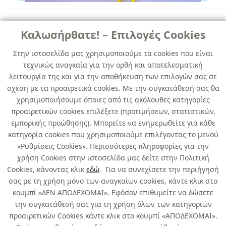
Καλωσήρθατε! – Επιλογές Cookies
ΕΠΟΞΙΚΕΣ & ΑΝΤΙΟΣΜΟΤΙΚΕΣ
ΡΗΤΙΝΕΣ
Στην ιστοσελίδα μας χρησιμοποιούμε τα cookies που είναι
τεχνικώς αναγκαία για την ορθή και αποτελεσματική
WEST SYSTEM Α PACK 105/206
λειτουργία της και για την αποθήκευση των επιλογών σας σε
1.2KG
σχέση με τα προαιρετικά cookies. Με την συγκατάθεσή σας θα
χρησιμοποιήσουμε όποιες από τις ακόλουθες κατηγορίες
κωδ. 105612003
προαιρετικών cookies επιλέξετε (προτιμήσεων, στατιστικών,
10τμχ
/ συσκευασία
εμπορικής προώθησης). Μπορείτε να ενημερωθείτε για κάθε
κατηγορία cookies που χρησιμοποιούμε επιλέγοντας το μενού
Άμεσα Διαθέσιμο
«Ρυθμίσεις Cookies». Περισσότερες πληροφορίες για την
χρήση Cookies στην ιστοσελίδα μας δείτε στην Πολιτική
Cookies, κάνοντας κλικ
εδώ
. Για να συνεχίσετε την περιήγησή
σας με τη χρήση μόνο των αναγκαίων cookies, κάντε κλικ στο
κουμπί «ΔΕΝ ΑΠΟΔΕΧΟΜΑΙ». Εφόσον επιθυμείτε να δώσετε
την συγκατάθεσή σας για τη χρήση όλων των κατηγοριών
Σχετικά με εμάς
προαιρετικών Cookies κάντε κλικ στο κουμπί «ΑΠΟΔΕΧΟΜΑΙ».