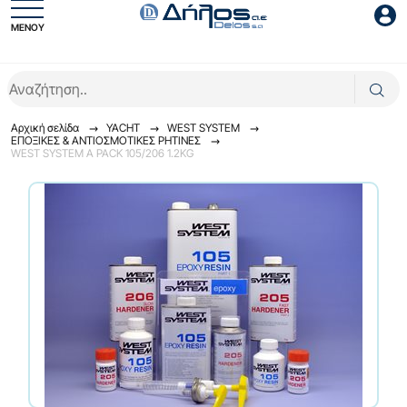
ΜΕΝΟΥ
Είσοδος συνεργάτη
Αρχική σελίδα
YACHT
WEST SYSTEM
ΕΠΟΞΙΚΕΣ & ΑΝΤΙΟΣΜΟΤΙΚΕΣ ΡΗΤΙΝΕΣ
WEST SYSTEM Α PACK 105/206 1.2KG
Είσοδος
Ξέχασες το password;