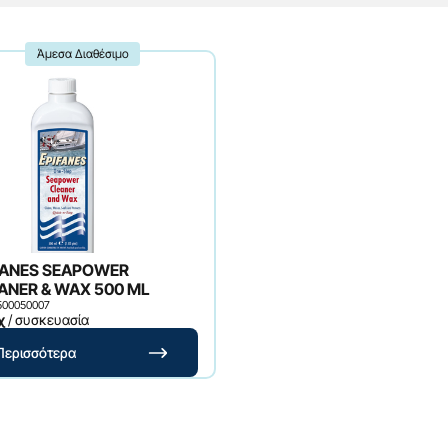
Άμεσα Διαθέσιμο
FANES SEAPOWER
CLEANER & WAX 500 ML
 500050007
χ
/ συσκευασία
Περισσότερα