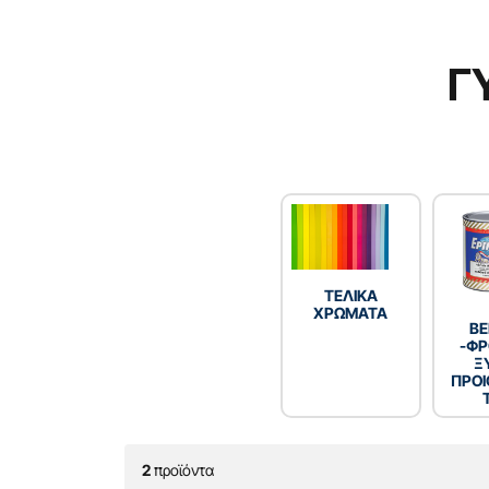
Γ
TEΛΙΚΑ
ΧΡΩΜΑΤΑ
ΒΕ
-ΦΡ
Ξ
ΠΡΟΙ
2
προϊόντα