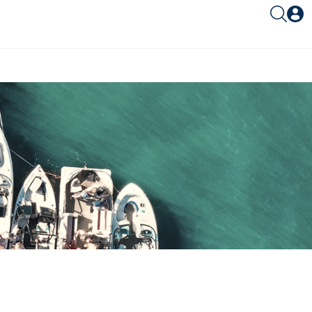
Είσοδος συνεργάτη
Είσοδος
Ξέχασες το password;