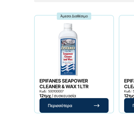
Άμεσα Διαθέσιμο
EPIFANES SEAPOWER
EPI
CLEANER & WAX 1 LTR
Κωδ.: 500100007
Κωδ.:
12τμχ
/ συσκευασία
12τμ
Περισσότερα