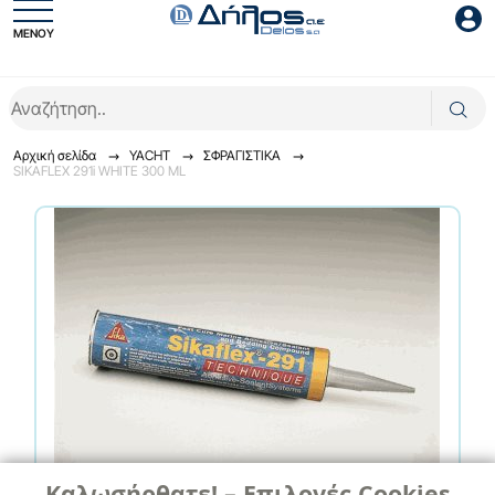
ΜΕΝΟΥ
Είσοδος συνεργάτη
Αρχική σελίδα
YACHT
ΣΦΡΑΓΙΣΤΙΚΑ
SIKAFLEX 291i WHITE 300 ML
Είσοδος
Ξέχασες το password;
Καλωσήρθατε! – Επιλογές Cookies