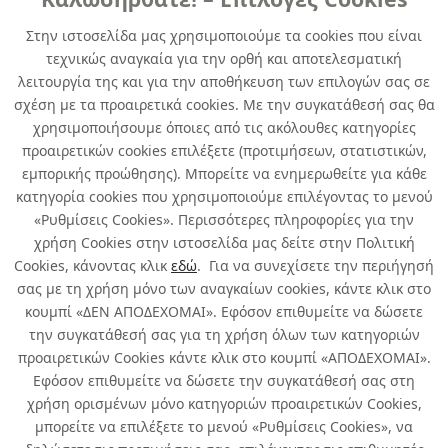
Στην ιστοσελίδα μας χρησιμοποιούμε τα cookies που είναι
ΣΦΡΑΓΙΣΤΙΚΑ
τεχνικώς αναγκαία για την ορθή και αποτελεσματική
λειτουργία της και για την αποθήκευση των επιλογών σας σε
SIKAFLEX 291i WHITE 300 ML
σχέση με τα προαιρετικά cookies. Με την συγκατάθεσή σας θα
χρησιμοποιήσουμε όποιες από τις ακόλουθες κατηγορίες
κωδ. 996420031
προαιρετικών cookies επιλέξετε (προτιμήσεων, στατιστικών,
12τμχ
/ συσκευασία
εμπορικής προώθησης). Μπορείτε να ενημερωθείτε για κάθε
κατηγορία cookies που χρησιμοποιούμε επιλέγοντας το μενού
Περιορισμένη Διαθεσιμότητα
«Ρυθμίσεις Cookies». Περισσότερες πληροφορίες για την
χρήση Cookies στην ιστοσελίδα μας δείτε στην Πολιτική
Cookies, κάνοντας κλικ
εδώ
. Για να συνεχίσετε την περιήγησή
σας με τη χρήση μόνο των αναγκαίων cookies, κάντε κλικ στο
κουμπί «ΔΕΝ ΑΠΟΔΕΧΟΜΑΙ». Εφόσον επιθυμείτε να δώσετε
την συγκατάθεσή σας για τη χρήση όλων των κατηγοριών
Σχετικά με εμάς
προαιρετικών Cookies κάντε κλικ στο κουμπί «ΑΠΟΔΕΧΟΜΑΙ».
Εφόσον επιθυμείτε να δώσετε την συγκατάθεσή σας στη
χρήση ορισμένων μόνο κατηγοριών προαιρετικών Cookies,
Χρήσιμα
μπορείτε να επιλέξετε το μενού «Ρυθμίσεις Cookies», να