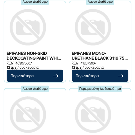
Άμεσα Διαθέσιμο
Άμεσα Διαθέσιμο
EPIFANES NON-SKID
EPIFANES MONO-
DECKCOATING PAINT WHITE
URETHANE BLACK 3119 750
750 ML
ML
Κωδ.: 403075007
Κωδ.: 412075007
12τμχ
/ συσκευασία
12τμχ
/ συσκευασία
Περισσότερα
Περισσότερα
Άμεσα Διαθέσιμο
Περιορισμένη Διαθεσιμότητα