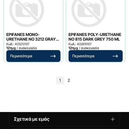
EPIFANES MONO-
EPIFANES POLY-URETHANE
URETHANE NO 3212 GRAY
NO 815 DARK GREY 750 ML
750 ML
Κωδ.: 403212107
Κωδ.: 402815107
12τμχ
/ συσκευασία
12τμχ
/ συσκευασία
Περισσότερα
Περισσότερα
1
2
Σχετικά με εμάς