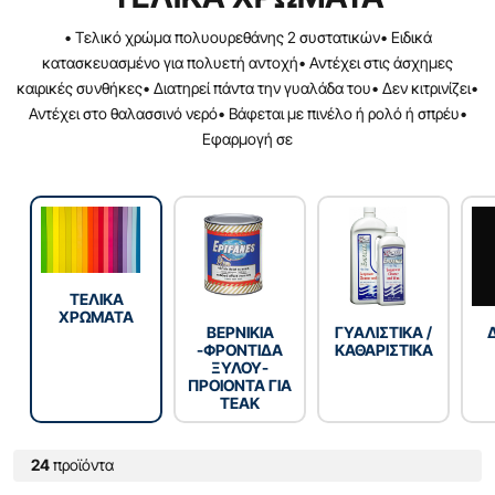
• Τελικό χρώμα πολυουρεθάνης 2 συστατικών• Ειδικά
κατασκευασμένο για πολυετή αντοχή• Αντέχει στις άσχημες
καιρικές συνθήκες• Διατηρεί πάντα την γυαλάδα του• Δεν κιτρινίζει•
Αντέχει στο θαλασσινό νερό• Βάφεται με πινέλο ή ρολό ή σπρέυ•
Εφαρμογή σε
TEΛΙΚΑ
ΧΡΩΜΑΤΑ
ΒΕΡΝΙΚΙΑ
ΓΥΑΛΙΣΤΙΚΑ /
-ΦΡΟΝΤΙΔΑ
ΚΑΘΑΡΙΣΤΙΚΑ
ΞΥΛΟΥ-
ΠΡΟΙΟΝΤΑ ΓΙΑ
TEAK
24
προϊόντα