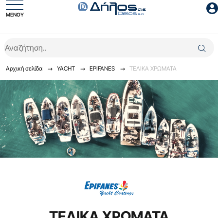
ΜΕΝΟΥ
Είσοδος συνεργάτη
Αρχική σελίδα
YACHT
EPIFANES
TEΛΙΚΑ ΧΡΩΜΑΤΑ
Είσοδος
Ξέχασες το password;
TEΛΙΚΑ ΧΡΩΜΑΤΑ