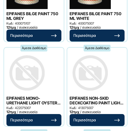
EPIFANES BILGE PAINT 750
EPIFANES BILGE PAINT 750
ML GREY
ML WHITE
Κωδ.: 400075107
Κωδ.: 400075007
12τμχ
/ συσκευασία
12τμχ
/ συσκευασία
Περισσότερα
Περισσότερα
Άμεσα Διαθέσιμο
Άμεσα Διαθέσιμο
EPIFANES MONO-
EPIFANES NON-SKID
URETHANE LIGHT OYSTER
DECKCOATING PAINT LIGHT
3124 750 ML
GREY 212 750 ML
Κωδ.: 422075007
Κωδ.: 413075007
12τμχ
/ συσκευασία
12τμχ
/ συσκευασία
Περισσότερα
Περισσότερα