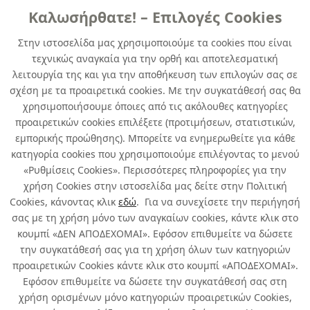
Καλωσήρθατε! – Επιλογές Cookies
TEΛΙΚΑ ΧΡΩΜΑΤΑ
Στην ιστοσελίδα μας χρησιμοποιούμε τα cookies που είναι
τεχνικώς αναγκαία για την ορθή και αποτελεσματική
EPIFANES MONO-URETHANE No 3212
λειτουργία της και για την αποθήκευση των επιλογών σας σε
GRAY 750 ML
σχέση με τα προαιρετικά cookies. Με την συγκατάθεσή σας θα
χρησιμοποιήσουμε όποιες από τις ακόλουθες κατηγορίες
κωδ. 403212107
προαιρετικών cookies επιλέξετε (προτιμήσεων, στατιστικών,
12τμχ
/ συσκευασία
εμπορικής προώθησης). Μπορείτε να ενημερωθείτε για κάθε
κατηγορία cookies που χρησιμοποιούμε επιλέγοντας το μενού
Άμεσα Διαθέσιμο
«Ρυθμίσεις Cookies». Περισσότερες πληροφορίες για την
χρήση Cookies στην ιστοσελίδα μας δείτε στην Πολιτική
Cookies, κάνοντας κλικ
εδώ
. Για να συνεχίσετε την περιήγησή
σας με τη χρήση μόνο των αναγκαίων cookies, κάντε κλικ στο
κουμπί «ΔΕΝ ΑΠΟΔΕΧΟΜΑΙ». Εφόσον επιθυμείτε να δώσετε
την συγκατάθεσή σας για τη χρήση όλων των κατηγοριών
Σχετικά με εμάς
προαιρετικών Cookies κάντε κλικ στο κουμπί «ΑΠΟΔΕΧΟΜΑΙ».
Εφόσον επιθυμείτε να δώσετε την συγκατάθεσή σας στη
χρήση ορισμένων μόνο κατηγοριών προαιρετικών Cookies,
Χρήσιμα