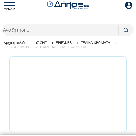
ΜΕΝΟΥ
Είσοδος συνεργάτη
Αρχική σελίδα
YACHT
EPIFANES
TEΛΙΚΑ ΧΡΩΜΑΤΑ
EPIFANES MONO-URETHANE No 3212 GRAY 750 ML
Είσοδος
Ξέχασες το password;