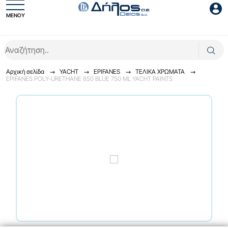
ΜΕΝΟΥ
Είσοδος συνεργάτη
Αρχική σελίδα
YACHT
EPIFANES
TEΛΙΚΑ ΧΡΩΜΑΤΑ
EPIFANES POLY-URETHANE 850 BLUE 750 ML YACHT PAINTS
Είσοδος
Ξέχασες το password;