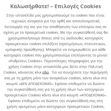
Καλωσήρθατε! – Επιλογές Cookies
TEΛΙΚΑ ΧΡΩΜΑΤΑ
Στην ιστοσελίδα μας χρησιμοποιούμε τα cookies που είναι
τεχνικώς αναγκαία για την ορθή και αποτελεσματική
EPIFANES POLY-URETHANE 850
λειτουργία της και για την αποθήκευση των επιλογών σας σε
BLUE 750 ML YACHT PAINTS
σχέση με τα προαιρετικά cookies. Με την συγκατάθεσή σας θα
χρησιμοποιήσουμε όποιες από τις ακόλουθες κατηγορίες
κωδ. 402075607
προαιρετικών cookies επιλέξετε (προτιμήσεων, στατιστικών,
12τμχ
/ συσκευασία
εμπορικής προώθησης). Μπορείτε να ενημερωθείτε για κάθε
κατηγορία cookies που χρησιμοποιούμε επιλέγοντας το μενού
Άμεσα Διαθέσιμο
«Ρυθμίσεις Cookies». Περισσότερες πληροφορίες για την
χρήση Cookies στην ιστοσελίδα μας δείτε στην Πολιτική
Cookies, κάνοντας κλικ
εδώ
. Για να συνεχίσετε την περιήγησή
σας με τη χρήση μόνο των αναγκαίων cookies, κάντε κλικ στο
κουμπί «ΔΕΝ ΑΠΟΔΕΧΟΜΑΙ». Εφόσον επιθυμείτε να δώσετε
την συγκατάθεσή σας για τη χρήση όλων των κατηγοριών
Σχετικά με εμάς
προαιρετικών Cookies κάντε κλικ στο κουμπί «ΑΠΟΔΕΧΟΜΑΙ».
Εφόσον επιθυμείτε να δώσετε την συγκατάθεσή σας στη
χρήση ορισμένων μόνο κατηγοριών προαιρετικών Cookies,
Χρήσιμα