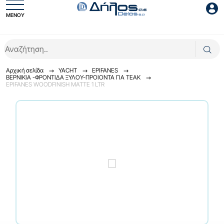
ΜΕΝΟΥ
Είσοδος συνεργάτη
Αρχική σελίδα
YACHT
EPIFANES
ΒΕΡΝΙΚΙΑ -ΦΡΟΝΤΙΔΑ ΞΥΛΟΥ-ΠΡΟΙΟΝΤΑ ΓΙΑ TEAK
EPIFANES WOODFINISH MATTE 1 LTR
Είσοδος
Ξέχασες το password;