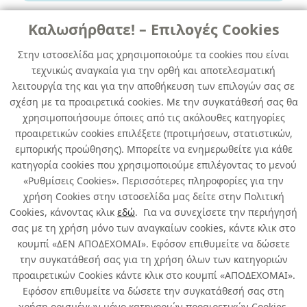
Καλωσήρθατε! – Επιλογές Cookies
ΒΕΡΝΙΚΙΑ -ΦΡΟΝΤΙΔΑ ΞΥΛΟΥ-
Στην ιστοσελίδα μας χρησιμοποιούμε τα cookies που είναι
ΠΡΟΙΟΝΤΑ ΓΙΑ TEAK
τεχνικώς αναγκαία για την ορθή και αποτελεσματική
λειτουργία της και για την αποθήκευση των επιλογών σας σε
EPIFANES WOODFINISH MATTE 1 LTR
σχέση με τα προαιρετικά cookies. Με την συγκατάθεσή σας θα
χρησιμοποιήσουμε όποιες από τις ακόλουθες κατηγορίες
κωδ. 102110007
προαιρετικών cookies επιλέξετε (προτιμήσεων, στατιστικών,
12τμχ
/ συσκευασία
εμπορικής προώθησης). Μπορείτε να ενημερωθείτε για κάθε
κατηγορία cookies που χρησιμοποιούμε επιλέγοντας το μενού
Άμεσα Διαθέσιμο
«Ρυθμίσεις Cookies». Περισσότερες πληροφορίες για την
χρήση Cookies στην ιστοσελίδα μας δείτε στην Πολιτική
Cookies, κάνοντας κλικ
εδώ
. Για να συνεχίσετε την περιήγησή
σας με τη χρήση μόνο των αναγκαίων cookies, κάντε κλικ στο
κουμπί «ΔΕΝ ΑΠΟΔΕΧΟΜΑΙ». Εφόσον επιθυμείτε να δώσετε
την συγκατάθεσή σας για τη χρήση όλων των κατηγοριών
Σχετικά με εμάς
προαιρετικών Cookies κάντε κλικ στο κουμπί «ΑΠΟΔΕΧΟΜΑΙ».
Εφόσον επιθυμείτε να δώσετε την συγκατάθεσή σας στη
χρήση ορισμένων μόνο κατηγοριών προαιρετικών Cookies,