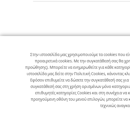
Σχετικά με εμάς
Χρήσιμα
Στην ιστοσελίδα μας χρησιμοποιούμε τα cookies που εί
Αρχική
Θέσεις Εργασίας
προαιρετικά cookies. Με την συγκατάθεσή σας θα χρ
προώθησης). Μπορείτε να ενημερωθείτε για κάθε κατηγορί
Εταιρεία
Χρήσιμα
ιστοσελίδα μας δείτε στην Πολιτική Cookies, κάνοντας κλ
Προϊόντα
Εφόσον επιθυμείτε να δώσετε την συγκατάθεσή σας για
συγκατάθεσή σας στη χρήση ορισμένων μόνο κατηγοριών 
Επικοινωνία
επιθυμητές κατηγορίες Cookies και στη συνέχεια να 
προηγούμενη οθόνη του μενού επιλογών, μπορείτε να κ
Νέα
τεχνικώς αναγκαί
Developed by
Info Quest Technologies