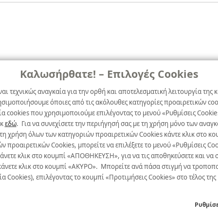
Καλωσήρθατε! – Επιλογές Cookies
Όροι χρήσης &
Ασφάλεια
ναι τεχνικώς αναγκαία για την ορθή και αποτελεσματική λειτουργία της κ
ησιμοποιήσουμε όποιες από τις ακόλουθες κατηγορίες προαιρετικών cook
Όροι Xρήσης
α cookies που χρησιμοποιούμε επιλέγοντας το μενού «Ρυθμίσεις Cookie
ικ
εδώ
. Για να συνεχίσετε την περιήγησή σας με τη χρήση μόνο των ανα
Δήλωση Aπορρήτου
 τη χρήση όλων των κατηγοριών προαιρετικών Cookies κάντε κλικ στο 
Πολιτική Cookies
προαιρετικών Cookies, μπορείτε να επιλέξετε το μενού «Ρυθμίσεις Cooki
κάνετε κλικ στο κουμπί «ΑΠΟΘΗΚΕΥΣΗ», για να τις αποθηκεύσετε και να σ
Προτιμήσεις Cookies
άνετε κλικ στο κουμπί «ΑΚΥΡΟ». Μπορείτε ανά πάσα στιγμή να τροποποιήσ
α Cookies), επιλέγοντας το κουμπί «Προτιμήσεις Cookies» στο τέλος της
Ρυθμίσε