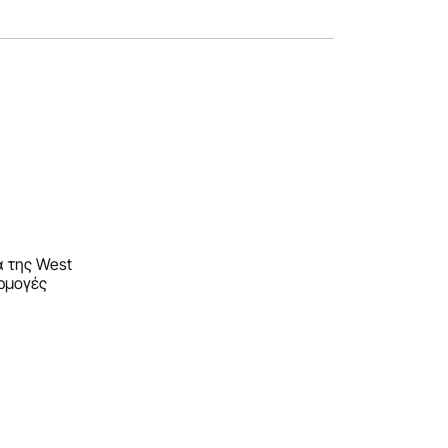
α της West
αρμογές