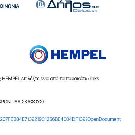
ΚΟΙΝΩΝΙΑ
ς HEMPEL επιλέξτε ένα από τα παρακάτω links :
(ΦΡΟΝΤΙΔΑ ΣΚΑΦΟΥΣ)
vDOC/207FB384E7139219C1256BE4004DF139?OpenDocument