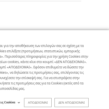
αι για την αποθήκευση των επιλογών σας σε σχέση με τα
ies επιλέξετε (προτιμήσεων, στατιστικών, εμπορικής
s». Περισσότερες πληροφορίες για την χρήση Cookies στην
γκαίων cookies, κάντε κλικ στο κουμπί «ΔΕΝ ΑΠΟΔΕΧΟΜΑΙ».
κουμπί «ΑΠΟΔΕΧΟΜΑΙ». Εφόσον επιθυμείτε να δώσετε την
es», να δηλώσετε τις προτιμήσεις σας, επιλέγοντας τις
υνεχίσετε την επίσκεψή σας. Για να επιστρέψετε στην
ετε τις προτιμήσεις σας για τα Cookies (εκτός από τα
 ιστοσελίδας μας.
ις Cookies
ΑΠΟΔΕΧΟΜΑΙ
ΔΕΝ ΑΠΟΔΕΧΟΜΑΙ
Copyright © Δήλος 2016-
2026
. All rights reserved