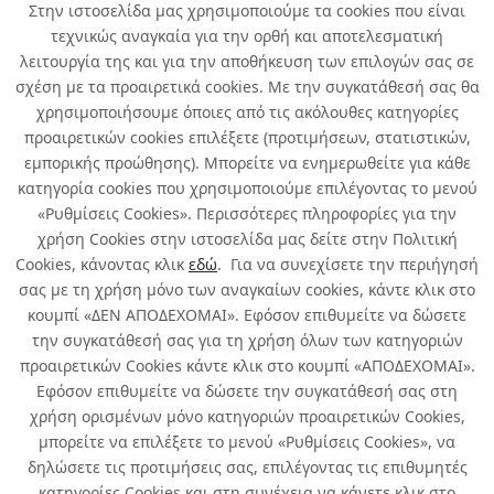
Στην ιστοσελίδα μας χρησιμοποιούμε τα cookies που είναι
WAGNER
HG
τεχνικώς αναγκαία για την ορθή και αποτελεσματική
λειτουργία της και για την αποθήκευση των επιλογών σας σε
σχέση με τα προαιρετικά cookies. Με την συγκατάθεσή σας θα
χρησιμοποιήσουμε όποιες από τις ακόλουθες κατηγορίες
προαιρετικών cookies επιλέξετε (προτιμήσεων, στατιστικών,
εμπορικής προώθησης). Μπορείτε να ενημερωθείτε για κάθε
AIRCLEAN
VELCRO
κατηγορία cookies που χρησιμοποιούμε επιλέγοντας το μενού
«Ρυθμίσεις Cookies». Περισσότερες πληροφορίες για την
χρήση Cookies στην ιστοσελίδα μας δείτε στην Πολιτική
Cookies, κάνοντας κλικ
εδώ
. Για να συνεχίσετε την περιήγησή
σας με τη χρήση μόνο των αναγκαίων cookies, κάντε κλικ στο
κουμπί «ΔΕΝ ΑΠΟΔΕΧΟΜΑΙ». Εφόσον επιθυμείτε να δώσετε
την συγκατάθεσή σας για τη χρήση όλων των κατηγοριών
Σχετικά με εμάς
προαιρετικών Cookies κάντε κλικ στο κουμπί «ΑΠΟΔΕΧΟΜΑΙ».
Εφόσον επιθυμείτε να δώσετε την συγκατάθεσή σας στη
χρήση ορισμένων μόνο κατηγοριών προαιρετικών Cookies,
Χρήσιμα
μπορείτε να επιλέξετε το μενού «Ρυθμίσεις Cookies», να
δηλώσετε τις προτιμήσεις σας, επιλέγοντας τις επιθυμητές
Όροι χρήσης & Ασφάλεια
κατηγορίες Cookies και στη συνέχεια να κάνετε κλικ στο