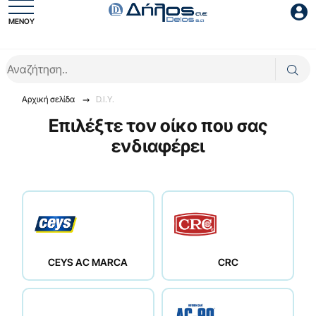
ΜΕΝΟΥ
Είσοδος συνεργάτη
Αρχική σελίδα
D.I.Y.
Επιλέξτε τον οίκο που σας
ενδιαφέρει
Είσοδος
Ξέχασες το password;
CEYS AC MARCA
CRC