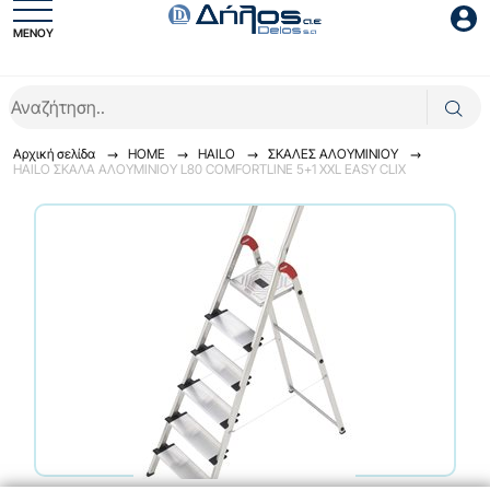
ΜΕΝΟΥ
Είσοδος συνεργάτη
Αρχική σελίδα
HOME
HAILO
ΣΚΑΛΕΣ ΑΛΟΥΜΙΝΙΟΥ
HAILO ΣΚΑΛΑ ΑΛΟΥΜΙΝΙΟΥ L80 COMFORTLINE 5+1 XXL EASY CLIX
Είσοδος
Ξέχασες το password;