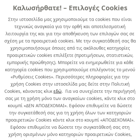
Καλωσήρθατε! – Επιλογές Cookies
ΣΚΑΛΕΣ ΑΛΟΥΜΙΝΙΟΥ
Στην ιστοσελίδα μας χρησιμοποιούμε τα cookies που είναι
τεχνικώς αναγκαία για την ορθή και αποτελεσματική
HAILO ΣΚΑΛΑ ΑΛΟΥΜΙΝΙΟΥ L80
λειτουργία της και για την αποθήκευση των επιλογών σας σε
COMFORTLINE 5+1 XXL EASY CLIX
σχέση με τα προαιρετικά cookies. Με την συγκατάθεσή σας θα
χρησιμοποιήσουμε όποιες από τις ακόλουθες κατηγορίες
κωδ. 158816089
προαιρετικών cookies επιλέξετε (προτιμήσεων, στατιστικών,
1τμχ
/ συσκευασία
εμπορικής προώθησης). Μπορείτε να ενημερωθείτε για κάθε
κατηγορία cookies που χρησιμοποιούμε επιλέγοντας το μενού
Άμεσα Διαθέσιμο
«Ρυθμίσεις Cookies». Περισσότερες πληροφορίες για την
χρήση Cookies στην ιστοσελίδα μας δείτε στην Πολιτική
Cookies, κάνοντας κλικ
εδώ
. Για να συνεχίσετε την περιήγησή
σας με τη χρήση μόνο των αναγκαίων cookies, κάντε κλικ στο
κουμπί «ΔΕΝ ΑΠΟΔΕΧΟΜΑΙ». Εφόσον επιθυμείτε να δώσετε
την συγκατάθεσή σας για τη χρήση όλων των κατηγοριών
Σχετικά με εμάς
προαιρετικών Cookies κάντε κλικ στο κουμπί «ΑΠΟΔΕΧΟΜΑΙ».
Εφόσον επιθυμείτε να δώσετε την συγκατάθεσή σας στη
χρήση ορισμένων μόνο κατηγοριών προαιρετικών Cookies,
Χρήσιμα